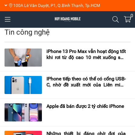
100A Lê Văn Duyệt, P1, Q.Bình Thạnh, Tp.HCM
0
Tin công nghệ
iPhone 13 Pro Max vẫn hoạt động tốt
khi rơi từ độ cao 10 mét xuống sàn
bê tông
IPhone tiếp theo có thể có cổng USB-
C, nhờ đề xuất mới của Liên minh
Châu Âu
Apple đã bán được 2 tỷ chiếc iPhone
Những thiết bị đáng chờ đợi của