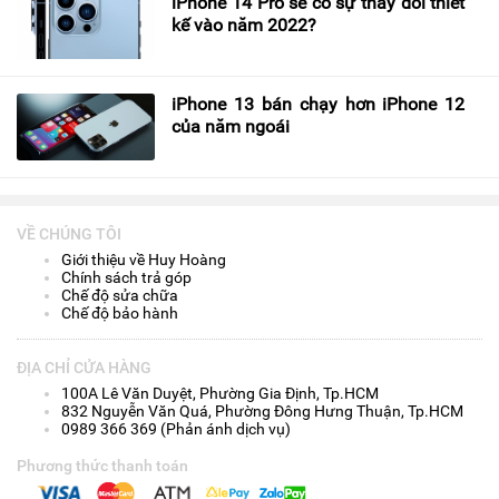
iPhone 14 Pro sẽ có sự thay đổi thiết
kế vào năm 2022?
iPhone 13 bán chạy hơn iPhone 12
của năm ngoái
VỀ CHÚNG TÔI
Giới thiệu về Huy Hoàng
Chính sách trả góp
Chế độ sửa chữa
Chế độ bảo hành
ĐỊA CHỈ CỬA HÀNG
100A Lê Văn Duyệt, Phường Gia Định, Tp.HCM
832 Nguyễn Văn Quá, Phường Đông Hưng Thuận, Tp.HCM
0989 366 369 (Phản ánh dịch vụ)
Phương thức thanh toán