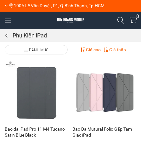
100A Lê Văn Duyệt, P1, Q.Bình Thạnh, Tp.HCM
0
Phụ Kiện iPad
Giá cao
Giá thấp
DANH MỤC
Bao da iPad Pro 11 M4 Tucano
Bao Da Mutural Folio Gấp Tam
Satin Blue Black
Giác iPad