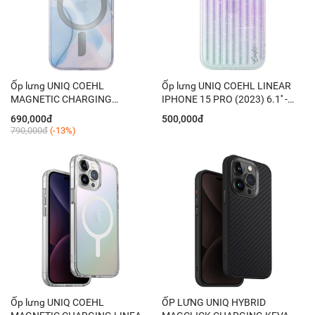
Ốp lưng UNIQ COEHL
Ốp lưng UNIQ COEHL LINEAR
MAGNETIC CHARGING
IPHONE 15 PRO (2023) 6.1'' -
PALETTE IPHONE 15 PRO
STARDUST (STARDUST)
690,000đ
500,000đ
(2023) 6.1'' - DUSK BLUE
790,000đ
(-13%)
Ốp lưng UNIQ COEHL
ỐP LƯNG UNIQ HYBRID