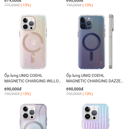
679,000đ
690,000đ
ROSE GOLD
779,000đ
(-13%)
790,000đ
(-13%)
Ốp lưng UNIQ COEHL
Ốp lưng UNIQ COEHL
MAGNETIC CHARGING WILLOW
MAGNETIC CHARGING DAZZE
IPHONE 15 PRO (2023) 6.1'' -
IPHONE 15 PRO (2023) 6.1'' -
690,000đ
690,000đ
IRIDESCENT
AZURE BLUE
790,000đ
(-13%)
790,000đ
(-13%)