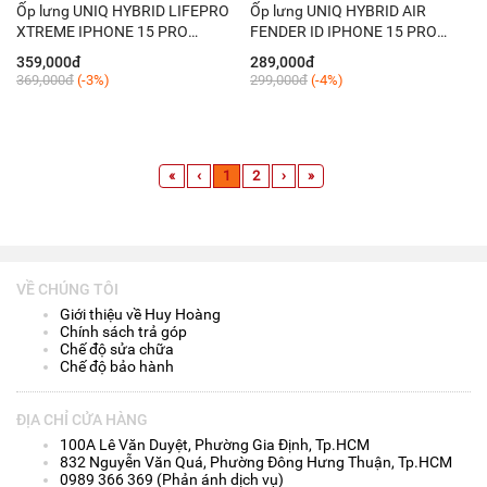
Ốp lưng UNIQ HYBRID LIFEPRO
Ốp lưng UNIQ HYBRID AIR
XTREME IPHONE 15 PRO
FENDER ID IPHONE 15 PRO
(2023) 6.1'' - CRYSTAL (CLEAR)
(2023) 6.1'' - NUDE
359,000đ
289,000đ
(TRANSPARENT)
369,000đ
(-3%)
299,000đ
(-4%)
«
‹
1
2
›
»
VỀ CHÚNG TÔI
Giới thiệu về Huy Hoàng
Chính sách trả góp
Chế độ sửa chữa
Chế độ bảo hành
ĐỊA CHỈ CỬA HÀNG
100A Lê Văn Duyệt, Phường Gia Định, Tp.HCM
832 Nguyễn Văn Quá, Phường Đông Hưng Thuận, Tp.HCM
0989 366 369 (Phản ánh dịch vụ)