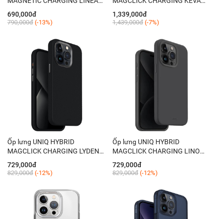
MAGNETIC CHARGING LINEAR
MAGCLICK CHARGING KEVA
IPHONE 15 PRO (2023) 6.1'' -
IPHONE 15 PRO (2023) 6.1'' -
690,000đ
1,339,000đ
IRIDESCENT (IRIDESCENT)
CARBON (BLACK)
790,000đ
(-13%)
1,439,000đ
(-7%)
Ốp lưng UNIQ HYBRID
Ốp lưng UNIQ HYBRID
MAGCLICK CHARGING LYDEN
MAGCLICK CHARGING LINO
IPHONE 15 PRO (2023) 6.1''
HUE IPHONE 15 PRO (2023) 6.1''
729,000đ
729,000đ
829,000đ
(-12%)
829,000đ
(-12%)