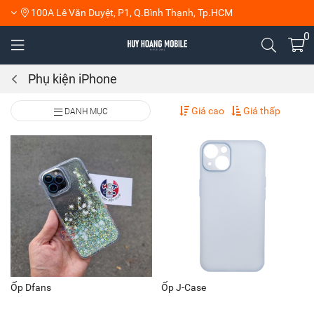
100A Lê Văn Duyệt, P1, Q.Bình Thạnh, Tp.HCM
0
Phụ kiện iPhone
Giá cao
Giá thấp
DANH MỤC
Ốp Dfans
Ốp J-Case