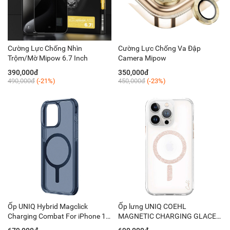
Cường Lực Chống Nhìn
Cường Lực Chống Va Đập
Trộm/Mờ Mipow 6.7 Inch
Camera Mipow
390,000đ
350,000đ
490,000đ
(-21%)
450,000đ
(-23%)
Ốp UNIQ Hybrid Magclick
Ốp lưng UNIQ COEHL
Charging Combat For iPhone 15
MAGNETIC CHARGING GLACE
Pro Max
IPHONE 15 PRO (2023) 6.1'' -