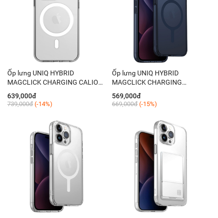
Ốp lưng UNIQ HYBRID
Ốp lưng UNIQ HYBRID
MAGCLICK CHARGING CALIO
MAGCLICK CHARGING
IPHONE 15 PRO (2023) 6.1''
LIFEPRO XTREME (AF) IPHONE
639,000đ
569,000đ
15 PRO (2023) 6.1''
739,000đ
(-14%)
669,000đ
(-15%)