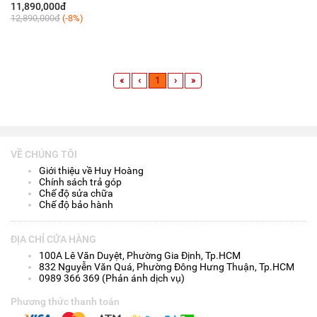
11,890,000đ
12,890,000đ
(-8%)
«
‹
1
›
»
VỀ CHÚNG TÔI
Giới thiệu về Huy Hoàng
Chính sách trả góp
Chế độ sửa chữa
Chế độ bảo hành
ĐỊA CHỈ CỬA HÀNG
100A Lê Văn Duyệt, Phường Gia Định, Tp.HCM
832 Nguyễn Văn Quá, Phường Đông Hưng Thuận, Tp.HCM
0989 366 369 (Phản ánh dịch vụ)
Phương thức thanh toán