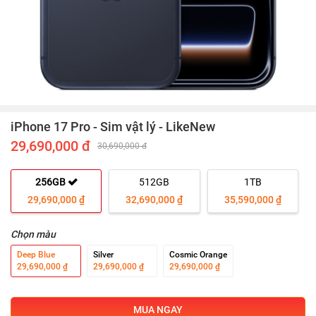
iPhone 17 Pro - Sim vật lý - LikeNew
29,690,000 đ
30,690,000 đ
256GB
512GB
1TB
29,690,000 ₫
32,690,000 ₫
35,590,000 ₫
Chọn màu
Deep Blue
Silver
Cosmic Orange
29,690,000 ₫
29,690,000 ₫
29,690,000 ₫
MUA NGAY