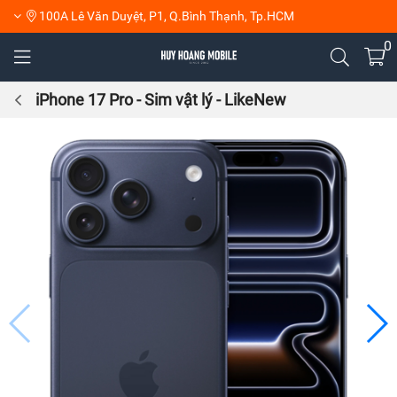
100A Lê Văn Duyệt, P1, Q.Bình Thạnh, Tp.HCM
0
iPhone 17 Pro - Sim vật lý - LikeNew