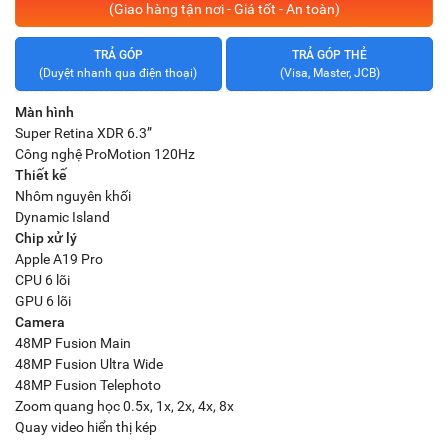
(Giao hàng tận nơi - Giá tốt - An toàn)
TRẢ GÓP
TRẢ GÓP THẺ
(Duyệt nhanh qua điện thoại)
(Visa, Master, JCB)
Màn hình
Super Retina XDR 6.3”
Công nghệ ProMotion 120Hz
Thiết kế
Nhôm nguyên khối
Dynamic Island
Chip xử lý
Apple A19 Pro
CPU 6 lõi
GPU 6 lõi
Camera
48MP Fusion Main
48MP Fusion Ultra Wide
48MP Fusion Telephoto
Zoom quang học 0.5x, 1x, 2x, 4x, 8x
Quay video hiển thị kép