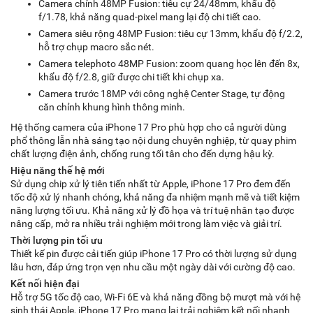
Camera chính 48MP Fusion: tiêu cự 24/48mm, khẩu độ
f/1.78, khả năng quad-pixel mang lại độ chi tiết cao.
Camera siêu rộng 48MP Fusion: tiêu cự 13mm, khẩu độ f/2.2,
hỗ trợ chụp macro sắc nét.
Camera telephoto 48MP Fusion: zoom quang học lên đến 8x,
khẩu độ f/2.8, giữ được chi tiết khi chụp xa.
Camera trước 18MP với công nghệ Center Stage, tự động
căn chỉnh khung hình thông minh.
Hệ thống camera của iPhone 17 Pro phù hợp cho cả người dùng
phổ thông lẫn nhà sáng tạo nội dung chuyên nghiệp, từ quay phim
chất lượng điện ảnh, chống rung tối tân cho đến dựng hậu kỳ.
Hiệu năng thế hệ mới
Sử dụng chip xử lý tiên tiến nhất từ Apple, iPhone 17 Pro đem đến
tốc độ xử lý nhanh chóng, khả năng đa nhiệm mạnh mẽ và tiết kiệm
năng lượng tối ưu. Khả năng xử lý đồ họa và trí tuệ nhân tạo được
nâng cấp, mở ra nhiều trải nghiệm mới trong làm việc và giải trí.
Thời lượng pin tối ưu
Thiết kế pin được cải tiến giúp iPhone 17 Pro có thời lượng sử dụng
lâu hơn, đáp ứng trọn vẹn nhu cầu một ngày dài với cường độ cao.
Kết nối hiện đại
Hỗ trợ 5G tốc độ cao, Wi-Fi 6E và khả năng đồng bộ mượt mà với hệ
sinh thái Apple, iPhone 17 Pro mang lại trải nghiệm kết nối nhanh