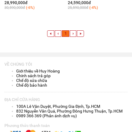
28,990,000đ
24,590,000đ
30,590,000đ
(-6%)
25,590,000đ
(-4%)
«
‹
1
›
»
VỀ CHÚNG TÔI
Giới thiệu về Huy Hoàng
Chính sách trả góp
Chế độ sửa chữa
Chế độ bảo hành
ĐỊA CHỈ CỬA HÀNG
100A Lê Văn Duyệt, Phường Gia Định, Tp.HCM
832 Nguyễn Văn Quá, Phường Đông Hưng Thuận, Tp.HCM
0989 366 369 (Phản ánh dịch vụ)
Phương thức thanh toán