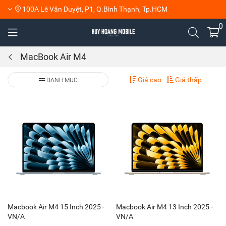
100A Lê Văn Duyệt, P1, Q.Bình Thạnh, Tp.HCM
0
MacBook Air M4
Giá cao
Giá thấp
DANH MỤC
Macbook Air M4 15 Inch 2025 -
Macbook Air M4 13 Inch 2025 -
VN/A
VN/A