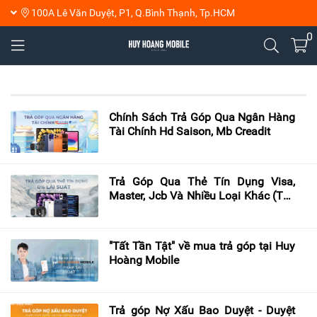
100A Lê Văn Duyệt, P1, Q.Bình Thạnh, Tp.HCM
0
Chính Sách Trả Góp Qua Ngân Hàng
Tài Chính Hd Saison, Mb Creadit
Trả Góp Qua Thẻ Tín Dụng Visa,
Master, Jcb Và Nhiều Loại Khác (Thẻ
Ghi Nợ Credit)
"Tất Tần Tật" về mua trả góp tại Huy
Hoàng Mobile
Trả góp Nợ Xấu Bao Duyệt - Duyệt