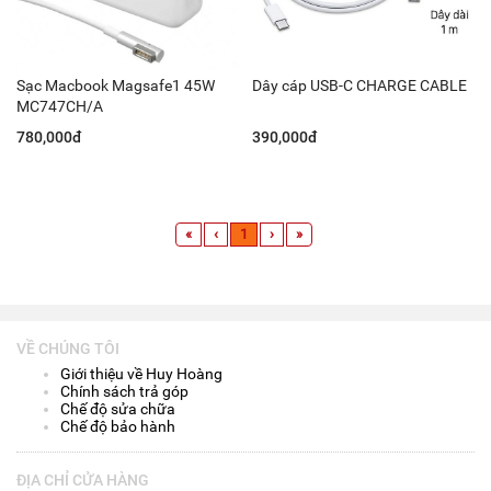
Sạc Macbook Magsafe1 45W
Dây cáp USB-C CHARGE CABLE
MC747CH/A
780,000đ
390,000đ
«
‹
1
›
»
VỀ CHÚNG TÔI
Giới thiệu về Huy Hoàng
Chính sách trả góp
Chế độ sửa chữa
Chế độ bảo hành
ĐỊA CHỈ CỬA HÀNG