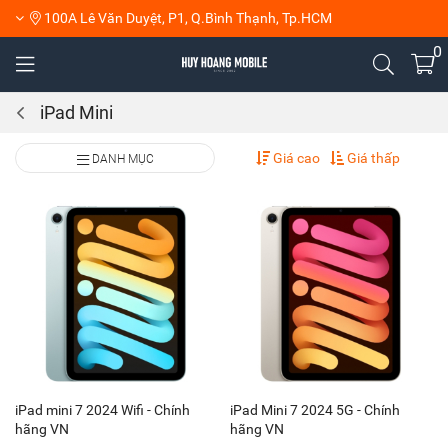
100A Lê Văn Duyệt, P1, Q.Bình Thạnh, Tp.HCM
0
iPad Mini
Giá cao
Giá thấp
DANH MỤC
iPad mini 7 2024 Wifi - Chính
iPad Mini 7 2024 5G - Chính
hãng VN
hãng VN