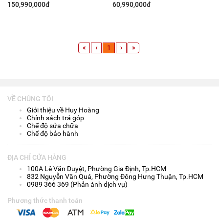
150,990,000đ
60,990,000đ
«
‹
1
›
»
VỀ CHÚNG TÔI
Giới thiệu về Huy Hoàng
Chính sách trả góp
Chế độ sửa chữa
Chế độ bảo hành
ĐỊA CHỈ CỬA HÀNG
100A Lê Văn Duyệt, Phường Gia Định, Tp.HCM
832 Nguyễn Văn Quá, Phường Đông Hưng Thuận, Tp.HCM
0989 366 369 (Phản ánh dịch vụ)
Phương thức thanh toán