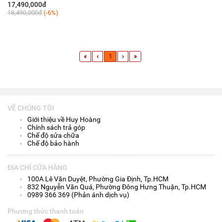
Hãng VN/A
17,490,000đ
18,490,000đ
(-6%)
«
‹
1
›
»
VỀ CHÚNG TÔI
Giới thiệu về Huy Hoàng
Chính sách trả góp
Chế độ sửa chữa
Chế độ bảo hành
ĐỊA CHỈ CỬA HÀNG
100A Lê Văn Duyệt, Phường Gia Định, Tp.HCM
832 Nguyễn Văn Quá, Phường Đông Hưng Thuận, Tp.HCM
0989 366 369 (Phản ánh dịch vụ)
Phương thức thanh toán