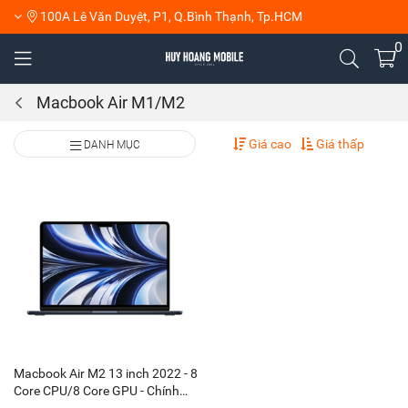
100A Lê Văn Duyệt, P1, Q.Bình Thạnh, Tp.HCM
0
Macbook Air M1/M2
Giá cao
Giá thấp
DANH MỤC
Macbook Air M2 13 inch 2022 - 8
Core CPU/8 Core GPU - Chính