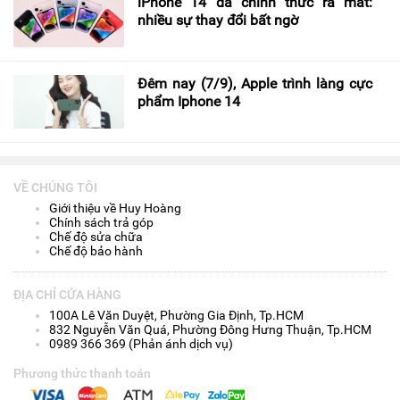
iPhone 14 đã chính thức ra mắt:
nhiều sự thay đổi bất ngờ
Đêm nay (7/9), Apple trình làng cực
phẩm Iphone 14
VỀ CHÚNG TÔI
Giới thiệu về Huy Hoàng
Chính sách trả góp
Chế độ sửa chữa
Chế độ bảo hành
ĐỊA CHỈ CỬA HÀNG
100A Lê Văn Duyệt, Phường Gia Định, Tp.HCM
832 Nguyễn Văn Quá, Phường Đông Hưng Thuận, Tp.HCM
0989 366 369 (Phản ánh dịch vụ)
Phương thức thanh toán