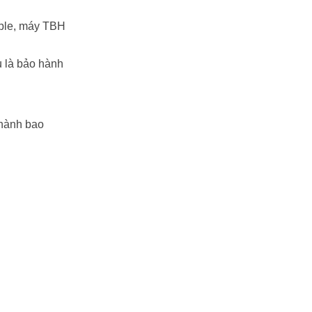
pple, máy TBH
u là bảo hành
 hành bao