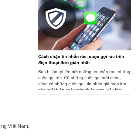
Cách chặn tin nhắn rác, cuộc gọi rác trên
điện thoại đơn giản nhất
Bạn bị làm phiền bởi những tin nhắn rác, những
cuộc gọi rác. Có những cuộc gọi mời chào,
cũng có những cuộc gọi, tin nhắn giả mạo lừa
đảo xuất hiện ngày một nhiều hơn. Vậy làm
cách nào để có thể chặn hết những tin nhắn
rác, những cuộc gọi spam này một cách nhanh
chóng, hãy cùng theo dõi bài viết của Huy
Hoàng Mobile nhé.
ờng Việt Nam,