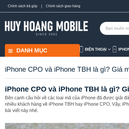
Chính sách trả góp
|
Chính sách giao hàng
DANH MỤC
ĐIỆN THOẠI
IPHO
iPhone CPO và iPhone TBH là gì? Giá m
iPhone CPO và iPhone TBH là gì? Gi
Bên cạnh câu hỏi về các loại mã của iPhone đã được giải đ
nhiều khách hàng về iPhone TBH hay iPhone CPO. Vậy, iPh
bài viết này nhé.