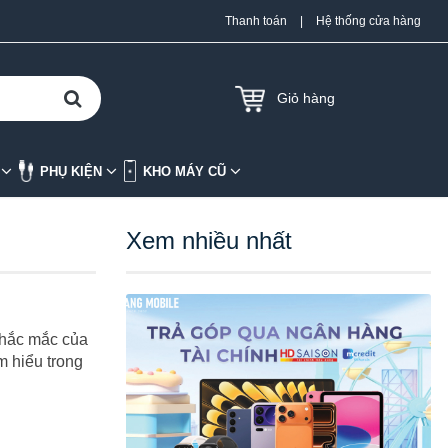
Thanh toán
|
Hệ thống cửa hàng
Giỏ hàng
K
PHỤ KIỆN
KHO MÁY CŨ
Xem nhiều nhất
thắc mắc của
 hiểu trong