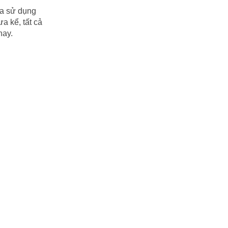
ua sử dụng
a kể, tất cả
nay.