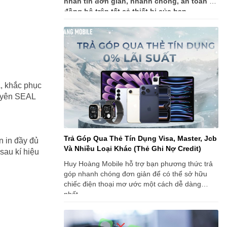
nhắn tin đơn giản, nhanh chóng, an toàn và
đồng bộ trên tất cả thiết bị của bạn.
a, khắc phục
guyên SEAL
Trả Góp Qua Thẻ Tín Dụng Visa, Master, Jcb
n in đầy đủ
Và Nhiều Loại Khác (Thẻ Ghi Nợ Credit)
 sau kí hiệu
Huy Hoàng Mobile hỗ trợ bạn phương thức trả
góp nhanh chóng đơn giản để có thể sở hữu
chiếc điện thoại mơ ước một cách dễ dàng
nhất.