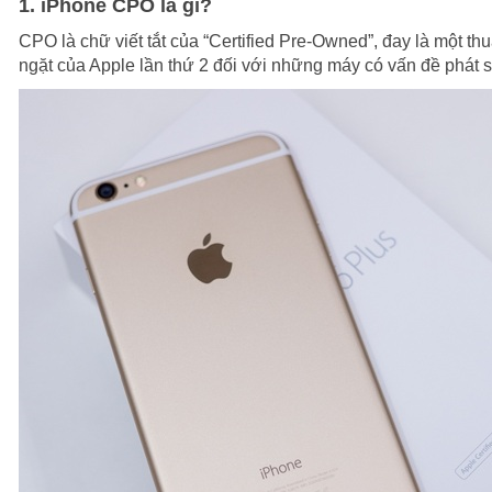
1. iPhone CPO là gì?
CPO là chữ viết tắt của “Certified Pre-Owned”, đay là một t
ngặt của Apple lần thứ 2 đối với những máy có vấn đề phát s