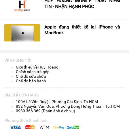
HUY HOÀNG MOBILE TRAO NIỀM
TIN - NHẬN HẠNH PHÚC
Apple đang thiết kế lại iPhone và
MacBook
VỀ CHÚNG TÔI
Giới thiệu về Huy Hoàng
Chính sách trả góp
Chế độ sửa chữa
Chế độ bảo hành
ĐỊA CHỈ CỬA HÀNG
100A Lê Văn Duyệt, Phường Gia Định, Tp.HCM
832 Nguyễn Văn Quá, Phường Đông Hưng Thuận, Tp.HCM
0989 366 369 (Phản ánh dịch vụ)
Phương thức thanh toán