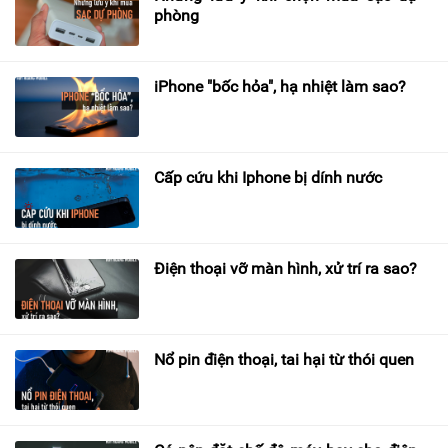
phòng
iPhone "bốc hỏa", hạ nhiệt làm sao?
Cấp cứu khi Iphone bị dính nước
Điện thoại vỡ màn hình, xử trí ra sao?
Nổ pin điện thoại, tai hại từ thói quen