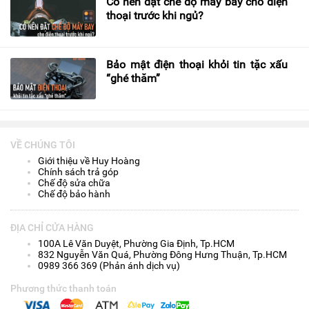
Có nên đặt chế độ máy bay cho điện
thoại trước khi ngủ?
Bảo mật điện thoại khỏi tin tặc xấu
“ghé thăm”
VỀ CHÚNG TÔI
Giới thiệu về Huy Hoàng
Chính sách trả góp
Chế độ sửa chữa
Chế độ bảo hành
ĐỊA CHỈ CỬA HÀNG
100A Lê Văn Duyệt, Phường Gia Định, Tp.HCM
832 Nguyễn Văn Quá, Phường Đông Hưng Thuận, Tp.HCM
0989 366 369 (Phản ánh dịch vụ)
Phương thức thanh toán