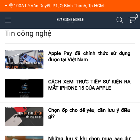
100A Lê Văn Duyệt, P1, Q.Bình Thạnh, Tp.HCM
0
Tin công nghệ
Apple Pay đã chính thức sử dụng
được tại Việt Nam
CÁCH XEM TRỰC TIẾP SỰ KIỆN RA
MẮT IPHONE 15 CỦA APPLE
Chọn ốp cho dế yêu, cần lưu ý điều
gì?
Những lưu ý khi chọn mua sạc dự