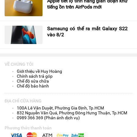
Apple tiết lộ tính năng gián đoạn khử
tiếng ồn trên AirPods mới
Samsung có thể ra mắt Galaxy S22
vào 8/2
VỀ CHÚNG TÔI
Giới thiệu về Huy Hoàng
Chính sách trả góp
Chế độ sửa chữa
Chế độ bảo hành
ĐỊA CHỈ CỬA HÀNG
100A Lê Văn Duyệt, Phường Gia Định, Tp.HCM
832 Nguyễn Văn Quá, Phường Đông Hưng Thuận, Tp.HCM
0989 366 369 (Phản ánh dịch vụ)
Phương thức thanh toán