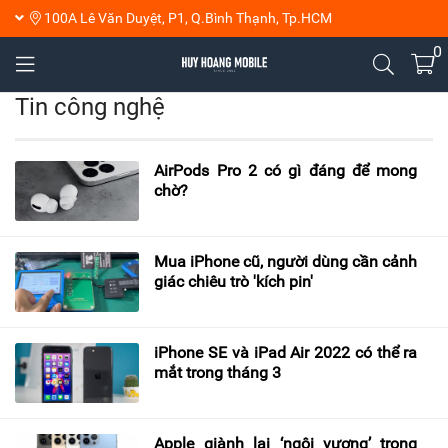
100A Lê Văn Duyệt, P1, Q.Bình Thạnh, Tp.HCM
0
Tin công nghệ
AirPods Pro 2 có gì đáng để mong
chờ?
Mua iPhone cũ, người dùng cần cảnh
giác chiêu trò 'kích pin'
iPhone SE và iPad Air 2022 có thể ra
mắt trong tháng 3
Apple giành lại ‘ngôi vương’ trong