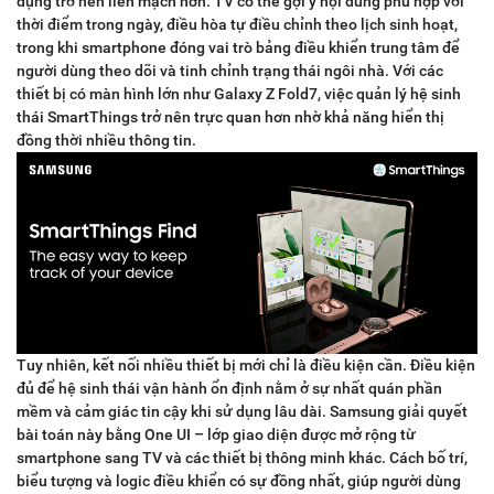
dụng trở nên liền mạch hơn. TV có thể gợi ý nội dung phù hợp với
thời điểm trong ngày, điều hòa tự điều chỉnh theo lịch sinh hoạt,
trong khi smartphone đóng vai trò bảng điều khiển trung tâm để
người dùng theo dõi và tinh chỉnh trạng thái ngôi nhà. Với các
thiết bị có màn hình lớn như Galaxy Z Fold7, việc quản lý hệ sinh
thái SmartThings trở nên trực quan hơn nhờ khả năng hiển thị
đồng thời nhiều thông tin.
Tuy nhiên, kết nối nhiều thiết bị mới chỉ là điều kiện cần. Điều kiện
đủ để hệ sinh thái vận hành ổn định nằm ở sự nhất quán phần
mềm và cảm giác tin cậy khi sử dụng lâu dài. Samsung giải quyết
bài toán này bằng One UI – lớp giao diện được mở rộng từ
smartphone sang TV và các thiết bị thông minh khác. Cách bố trí,
biểu tượng và logic điều khiển có sự đồng nhất, giúp người dùng