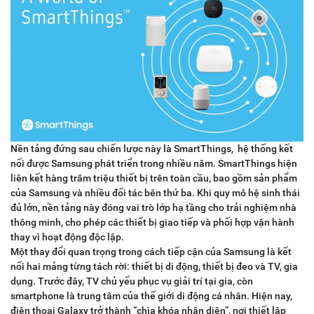
Nền tảng đứng sau chiến lược này là SmartThings, hệ thống kết
nối được Samsung phát triển trong nhiều năm. SmartThings hiện
liên kết hàng trăm triệu thiết bị trên toàn cầu, bao gồm sản phẩm
của Samsung và nhiều đối tác bên thứ ba. Khi quy mô hệ sinh thái
đủ lớn, nền tảng này đóng vai trò lớp hạ tầng cho trải nghiệm nhà
thông minh, cho phép các thiết bị giao tiếp và phối hợp vận hành
thay vì hoạt động độc lập.
Một thay đổi quan trọng trong cách tiếp cận của Samsung là kết
nối hai mảng từng tách rời: thiết bị di động, thiết bị đeo và TV, gia
dụng. Trước đây, TV chủ yếu phục vụ giải trí tại gia, còn
smartphone là trung tâm của thế giới di động cá nhân. Hiện nay,
điện thoại Galaxy trở thành “chìa khóa nhận diện”, nơi thiết lập