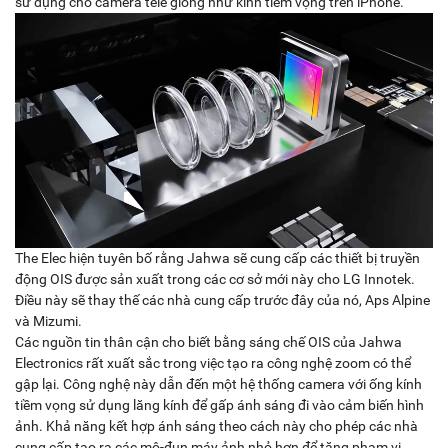
sử dụng cho camera tele giống như kính tiềm vọng trên iPhone.
The Elec hiện tuyên bố rằng Jahwa sẽ cung cấp các thiết bị truyền
động OIS được sản xuất trong các cơ sở mới này cho LG Innotek.
Điều này sẽ thay thế các nhà cung cấp trước đây của nó, Aps Alpine
và Mizumi.
Các nguồn tin thân cận cho biết bằng sáng chế OIS của Jahwa
Electronics rất xuất sắc trong việc tạo ra công nghệ zoom có thể
gập lại. Công nghệ này dẫn đến một hệ thống camera với ống kính
tiềm vọng sử dụng lăng kính để gấp ánh sáng đi vào cảm biến hình
ảnh. Khả năng kết hợp ánh sáng theo cách này cho phép các nhà
cung cấp tạo ra các mô-đun máy ảnh nhỏ hơn để tăng phạm vi