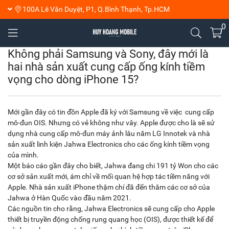
100A Lê Văn Duyệt, P1, Q.Bình Thạnh, Tp.HCM
0
Không phải Samsung và Sony, đây mới là
hai nhà sản xuất cung cấp ống kính tiềm
vọng cho dòng iPhone 15?
Mới gần đây có tin đồn Apple đã ký với Samsung về việc cung cấp
mô-đun OIS. Nhưng có vẻ không như vây. Apple được cho là sẽ sử
dụng nhà cung cấp mô-đun máy ảnh lâu năm LG Innotek và nhà
sản xuất linh kiện Jahwa Electronics cho các ống kính tiềm vọng
của mình.
Một báo cáo gần đây cho biết, Jahwa đang chi 191 tỷ Won cho các
cơ sở sản xuất mới, ám chỉ về mối quan hệ hợp tác tiềm năng với
Apple. Nhà sản xuất iPhone thậm chí đã đến thăm các cơ sở của
Jahwa ở Hàn Quốc vào đầu năm 2021.
Các nguồn tin cho rằng, Jahwa Electronics sẽ cung cấp cho Apple
thiết bị truyền động chống rung quang học (OIS), được thiết kế để