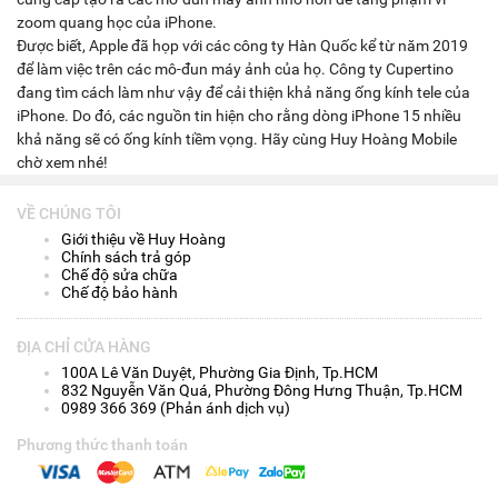
zoom quang học của iPhone.
Được biết, Apple đã họp với các công ty Hàn Quốc kể từ năm 2019
để làm việc trên các mô-đun máy ảnh của họ. Công ty Cupertino
đang tìm cách làm như vậy để cải thiện khả năng ống kính tele của
iPhone. Do đó, các nguồn tin hiện cho rằng dòng iPhone 15 nhiều
khả năng sẽ có ống kính tiềm vọng. Hãy cùng Huy Hoàng Mobile
chờ xem nhé!
VỀ CHÚNG TÔI
Giới thiệu về Huy Hoàng
Chính sách trả góp
Chế độ sửa chữa
Chế độ bảo hành
ĐỊA CHỈ CỬA HÀNG
100A Lê Văn Duyệt, Phường Gia Định, Tp.HCM
832 Nguyễn Văn Quá, Phường Đông Hưng Thuận, Tp.HCM
0989 366 369 (Phản ánh dịch vụ)
Phương thức thanh toán