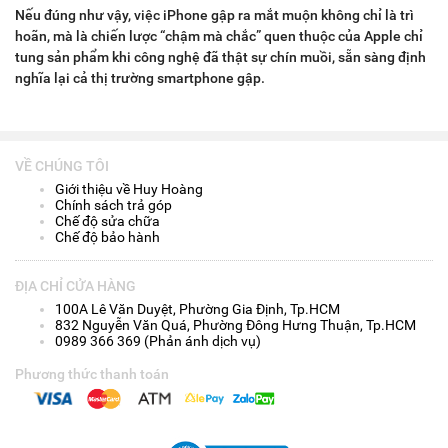
Nếu đúng như vậy, việc iPhone gập ra mắt muộn không chỉ là trì
hoãn, mà là chiến lược “chậm mà chắc” quen thuộc của Apple chỉ
tung sản phẩm khi công nghệ đã thật sự chín muồi, sẵn sàng định
nghĩa lại cả thị trường smartphone gập.
VỀ CHÚNG TÔI
Giới thiệu về Huy Hoàng
Chính sách trả góp
Chế độ sửa chữa
Chế độ bảo hành
ĐỊA CHỈ CỬA HÀNG
100A Lê Văn Duyệt, Phường Gia Định, Tp.HCM
832 Nguyễn Văn Quá, Phường Đông Hưng Thuận, Tp.HCM
0989 366 369 (Phản ánh dịch vụ)
Phương thức thanh toán