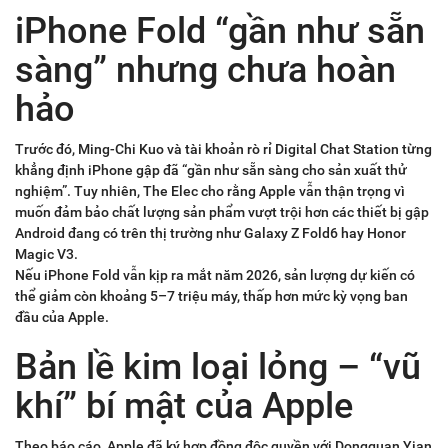
iPhone Fold “gần như sẵn
sàng” nhưng chưa hoàn
hảo
Trước đó, Ming-Chi Kuo và tài khoản rò rỉ Digital Chat Station từng
khẳng định iPhone gập đã “gần như sẵn sàng cho sản xuất thử
nghiệm”. Tuy nhiên, The Elec cho rằng Apple vẫn thận trọng vì
muốn đảm bảo chất lượng sản phẩm vượt trội hơn các thiết bị gập
Android đang có trên thị trường như Galaxy Z Fold6 hay Honor
Magic V3.
Nếu iPhone Fold vẫn kịp ra mắt năm 2026, sản lượng dự kiến có
thể giảm còn khoảng 5–7 triệu máy, thấp hơn mức kỳ vọng ban
đầu của Apple.
Bản lề kim loại lỏng – “vũ
khí” bí mật của Apple
Theo báo cáo, Apple đã ký hợp đồng độc quyền với Dongguan Yian