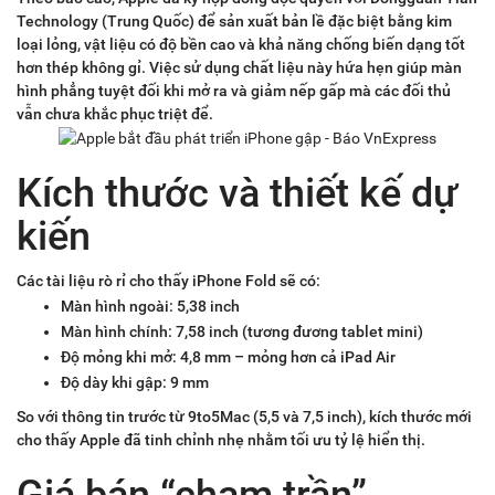
Technology (Trung Quốc) để sản xuất bản lề đặc biệt bằng kim
loại lỏng, vật liệu có độ bền cao và khả năng chống biến dạng tốt
hơn thép không gỉ. Việc sử dụng chất liệu này hứa hẹn giúp màn
hình phẳng tuyệt đối khi mở ra và giảm nếp gấp mà các đối thủ
vẫn chưa khắc phục triệt để.
Kích thước và thiết kế dự
kiến
Các tài liệu rò rỉ cho thấy iPhone Fold sẽ có:
Màn hình ngoài: 5,38 inch
Màn hình chính: 7,58 inch (tương đương tablet mini)
Độ mỏng khi mở: 4,8 mm – mỏng hơn cả iPad Air
Độ dày khi gập: 9 mm
So với thông tin trước từ 9to5Mac (5,5 và 7,5 inch), kích thước mới
cho thấy Apple đã tinh chỉnh nhẹ nhằm tối ưu tỷ lệ hiển thị.
Giá bán “chạm trần”