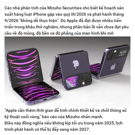
Các nhà phân tích của Mizuho Securities cho biết kế hoạch sản
xuất hàng loạt iPhone gập vào quý III/2026 và phát hành tháng
9/2026 “không dễ thực hiện”. Dù Apple đã đạt được nhiều tiến
triển trong khâu thử nghiệm, nhưng phần bản lề vẫn chưa đạt yêu
cầu về độ mỏng, độ bền và độ phẳng của màn hình khi mở.
“Apple cần thêm thời gian để tinh chỉnh thiết kế và chốt thông số
kỹ thuật cuối cùng,” báo cáo của Mizuho nhấn mạnh.
Điều này đồng nghĩa nếu không kịp tối ưu trong năm 2025, lịch
trình phát hành có thể bị đẩy sang năm 2027.