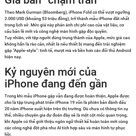
Theo Mark Gurman (Bloomberg), iPhone Fold có thể vượt ngưỡng
2.000 USD (khoảng 53 triệu đồng), trở thành mẫu iPhone đắt nhất
trong lịch sử. Mức giá này phản ánh chi phí cao của vật liệu, cơ
cấu bản lề mới và công nghệ màn hình gập độc quyền.
Tuy nhiên, với tệp người dùng trung thành của Apple, mức giá cao
không hẳn là rào cản, nhất là nếu thiết bị mang đến trải nghiệm
gập “Apple-style”: tinh tế, mượt mà và bền hơn các đối thủ Android
hiện nay.
Kỷ nguyên mới của
iPhone đang đến gần
Trong khi mẫu iPhone gập vẫn đang được hoàn thiện, Apple được
cho là tập trung phát triển iPhone 19 vốn là phiên bản đánh dấu
20 năm iPhone xuất hiện trên thị trường. Dù chưa có thông tin cụ
thể, nhiều chuyên gia dự đoán đây sẽ là một cột mốc quan trọng,
khi Apple có thể giới thiệu ngôn ngữ thiết kế hoàn toàn mới cùng
các công nghệ đột phá như AI tích hợp sâu và màn hình tự phục
hồi.