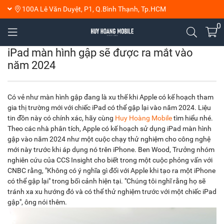
100A Lê Văn Duyệt, P1, Q.Bình Thạnh, Tp.HCM
0
iPad màn hình gập sẽ được ra mắt vào
năm 2024
Có vẻ như màn hình gập đang là xu thế khi Apple có kế hoạch tham
gia thị trường mới với chiếc iPad có thể gập lại vào năm 2024. Liệu
tin đồn này có chính xác, hãy cùng
Huy Hoàng Mobile
tìm hiểu nhé.
Theo các nhà phân tích, Apple có kế hoạch sử dụng ‌iPad‌ màn hình
gập vào năm 2024 như một cuộc chạy thử nghiệm cho công nghệ
mới này trước khi áp dụng nó trên ‌iPhone‌. Ben Wood, Trưởng nhóm
nghiên cứu của CCS Insight cho biết trong một cuộc phỏng vấn với
CNBC rằng, "Không có ý nghĩa gì đối với Apple khi tạo ra một ‌iPhone‌
có thể gập lại" trong bối cảnh hiện tại. "Chúng tôi nghĩ rằng họ sẽ
tránh xa xu hướng đó và có thể thử nghiệm trước với một chiếc ‌iPad‌
gập", ông nói thêm.