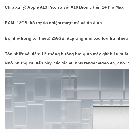
Chip xử lý: Apple A19 Pro, so với A16 Bionic trên 14 Pro Max.
RAM: 12GB, hỗ trợ đa nhiệm mượt mà và ổn định.
Bộ nhớ trong tối thiểu: 256GB, đáp ứng nhu cầu lưu trữ nhiều
Tản nhiệt cải tiến: Hệ thống buồng hơi giúp máy giữ hiệu suất ổ
Nhờ những cải tiến này, các tác vụ như render video 4K, chơi