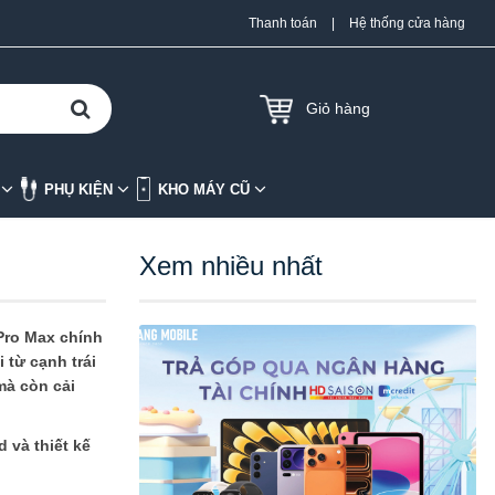
Thanh toán
|
Hệ thống cửa hàng
Giỏ hàng
K
PHỤ KIỆN
KHO MÁY CŨ
Xem nhiều nhất
Pro Max chính
 từ cạnh trái
mà còn cải
 và thiết kế