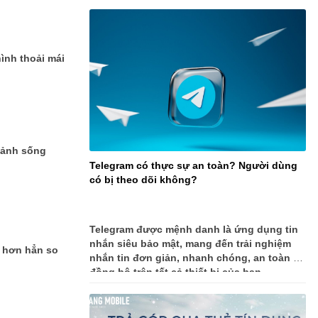
hình thoải mái
 ảnh sống
Telegram có thực sự an toàn? Người dùng
có bị theo dõi không?
Telegram được mệnh danh là ứng dụng tin
nhắn siêu bảo mật, mang đến trải nghiệm
m hơn hẳn so
nhắn tin đơn giản, nhanh chóng, an toàn và
đồng bộ trên tất cả thiết bị của bạn.