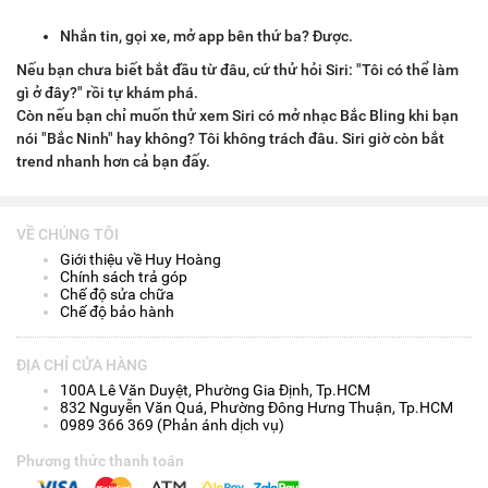
Nhắn tin, gọi xe, mở app bên thứ ba? Được.
Nếu bạn chưa biết bắt đầu từ đâu, cứ thử hỏi Siri: "Tôi có thể làm
gì ở đây?" rồi tự khám phá.
Còn nếu bạn chỉ muốn thử xem Siri có mở nhạc Bắc Bling khi bạn
nói "Bắc Ninh" hay không? Tôi không trách đâu. Siri giờ còn bắt
trend nhanh hơn cả bạn đấy.
VỀ CHÚNG TÔI
Giới thiệu về Huy Hoàng
Chính sách trả góp
Chế độ sửa chữa
Chế độ bảo hành
ĐỊA CHỈ CỬA HÀNG
100A Lê Văn Duyệt, Phường Gia Định, Tp.HCM
832 Nguyễn Văn Quá, Phường Đông Hưng Thuận, Tp.HCM
0989 366 369 (Phản ánh dịch vụ)
Phương thức thanh toán