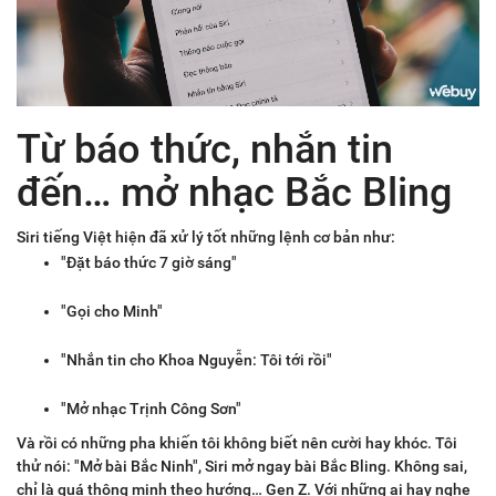
Từ báo thức, nhắn tin
đến… mở nhạc Bắc Bling
Siri tiếng Việt hiện đã xử lý tốt những lệnh cơ bản như:
"Đặt báo thức 7 giờ sáng"
"Gọi cho Minh"
"Nhắn tin cho Khoa Nguyễn: Tôi tới rồi"
"Mở nhạc Trịnh Công Sơn"
Và rồi có những pha khiến tôi không biết nên cười hay khóc. Tôi
thử nói: "Mở bài Bắc Ninh", Siri mở ngay bài Bắc Bling. Không sai,
chỉ là quá thông minh theo hướng… Gen Z. Với những ai hay nghe