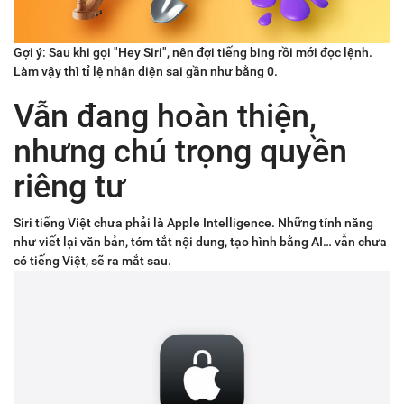
Gợi ý: Sau khi gọi "Hey Siri", nên đợi tiếng bing rồi mới đọc lệnh.
Làm vậy thì tỉ lệ nhận diện sai gần như bằng 0.
Vẫn đang hoàn thiện,
nhưng chú trọng quyền
riêng tư
Siri tiếng Việt chưa phải là Apple Intelligence. Những tính năng
như viết lại văn bản, tóm tắt nội dung, tạo hình bằng AI… vẫn chưa
có tiếng Việt, sẽ ra mắt sau.