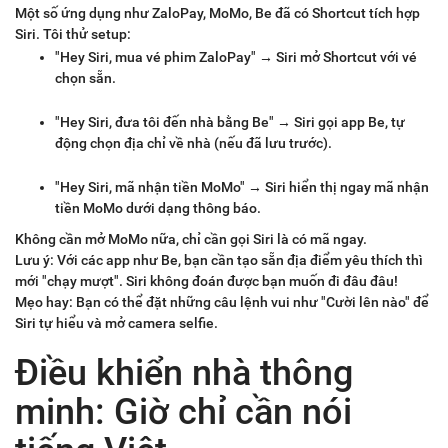
Một số ứng dụng như ZaloPay, MoMo, Be đã có Shortcut tích hợp
Siri. Tôi thử setup:
"Hey Siri, mua vé phim ZaloPay" → Siri mở Shortcut với vé
chọn sẵn.
"Hey Siri, đưa tôi đến nhà bằng Be" → Siri gọi app Be, tự
động chọn địa chỉ về nhà (nếu đã lưu trước).
"Hey Siri, mã nhận tiền MoMo" → Siri hiển thị ngay mã nhận
tiền MoMo dưới dạng thông báo.
Không cần mở MoMo nữa, chỉ cần gọi Siri là có mã ngay.
Lưu ý: Với các app như Be, bạn cần tạo sẵn địa điểm yêu thích thì
mới "chạy mượt". Siri không đoán được bạn muốn đi đâu đâu!
Mẹo hay: Bạn có thể đặt những câu lệnh vui như "Cười lên nào" để
Siri tự hiểu và mở camera selfie.
Điều khiển nhà thông
minh: Giờ chỉ cần nói