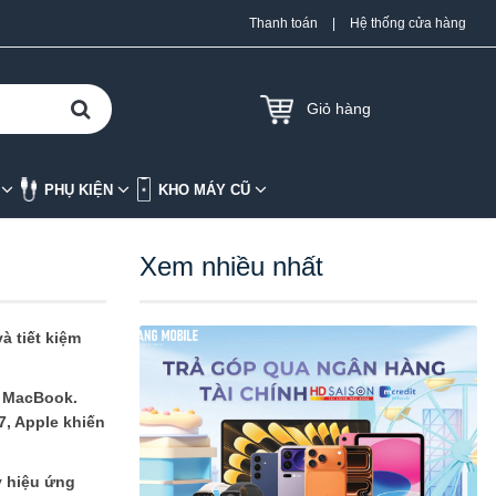
Thanh toán
|
Hệ thống cửa hàng
Giỏ hàng
K
PHỤ KIỆN
KHO MÁY CŨ
Xem nhiều nhất
à tiết kiệm
, MacBook.
7, Apple khiến
y hiệu ứng