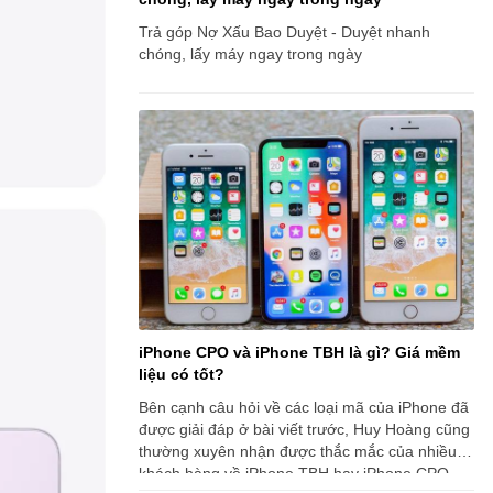
Trả góp Nợ Xấu Bao Duyệt - Duyệt nhanh
chóng, lấy máy ngay trong ngày
iPhone CPO và iPhone TBH là gì? Giá mềm
liệu có tốt?
Bên cạnh câu hỏi về các loại mã của iPhone đã
được giải đáp ở bài viết trước, Huy Hoàng cũng
thường xuyên nhận được thắc mắc của nhiều
khách hàng về iPhone TBH hay iPhone CPO.