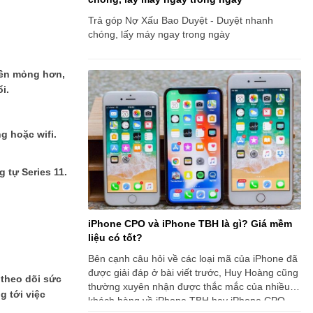
Trả góp Nợ Xấu Bao Duyệt - Duyệt nhanh
chóng, lấy máy ngay trong ngày
iền mỏng hơn,
i.
g hoặc wifi.
 tự Series 11.
iPhone CPO và iPhone TBH là gì? Giá mềm
liệu có tốt?
Bên cạnh câu hỏi về các loại mã của iPhone đã
được giải đáp ở bài viết trước, Huy Hoàng cũng
 theo dõi sức
thường xuyên nhận được thắc mắc của nhiều
g tới việc
khách hàng về iPhone TBH hay iPhone CPO.