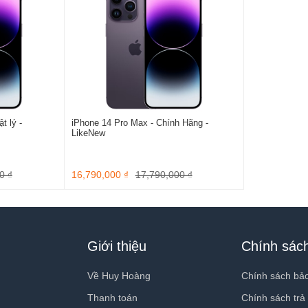
t lý -
iPhone 14 Pro Max - Chính Hãng -
LikeNew
0 ₫
16,790,000 ₫
17,790,000 ₫
Giới thiệu
Chính sác
Về Huy Hoàng
Chính sách bả
Thanh toán
Chính sách trả