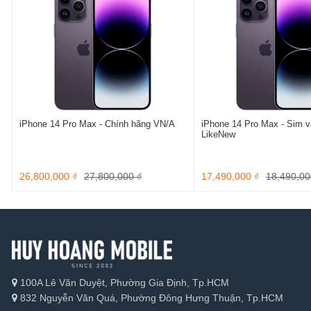
iPhone 14 Pro Max - Chính hãng VN/A
iPhone 14 Pro Max - Sim vậ
LikeNew
26,800,000 ₫
27,800,000 ₫
17,490,000 ₫
18,490,00
100A Lê Văn Duyệt, Phường Gia Định, Tp.HCM
832 Nguyễn Văn Quá, Phường Đông Hưng Thuận, Tp.HCM