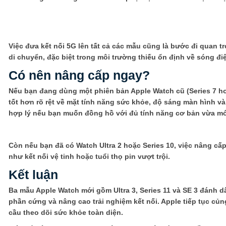
Việc đưa kết nối 5G lên tất cả các mẫu cũng là bước đi quan 
di chuyển, đặc biệt trong môi trường thiếu ổn định về sóng điệ
Có nên nâng cấp ngay?
Nếu bạn đang dùng một phiên bản Apple Watch cũ (Series 7 ho
tốt hơn rõ rệt về mặt tính năng sức khỏe, độ sáng màn hình và 
hợp lý nếu bạn muốn đồng hồ với đủ tính năng cơ bản vừa mớ
Còn nếu bạn đã có Watch Ultra 2 hoặc Series 10, việc nâng cấ
như kết nối vệ tinh hoặc tuổi thọ pin vượt trội.
Kết luận
Ba mẫu Apple Watch mới gồm Ultra 3, Series 11 và SE 3 đánh dấ
phần cứng và nâng cao trải nghiệm kết nối. Apple tiếp tục củ
cầu theo dõi sức khỏe toàn diện.