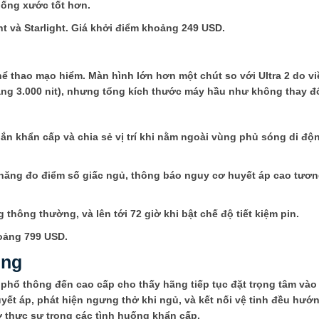
hống xước tốt hơn.
 và Starlight. Giá khởi điểm khoảng 249 USD.
ể thao mạo hiểm. Màn hình lớn hơn một chút so với Ultra 2 do v
ng 3.000 nit), nhưng tổng kích thước máy hầu như không thay đổ
nhắn khẩn cấp và chia sẻ vị trí khi nằm ngoài vùng phủ sóng di độn
 năng đo điểm số giấc ngủ, thông báo nguy cơ huyết áp cao tương
thông thường, và lên tới 72 giờ khi bật chế độ tiết kiệm pin.
hoảng 799 USD.
ùng
phổ thông đến cao cấp cho thấy hãng tiếp tục đặt trọng tâm vào
t áp, phát hiện ngưng thở khi ngủ, và kết nối vệ tinh đều hướn
ợ thực sự trong các tình huống khẩn cấp.