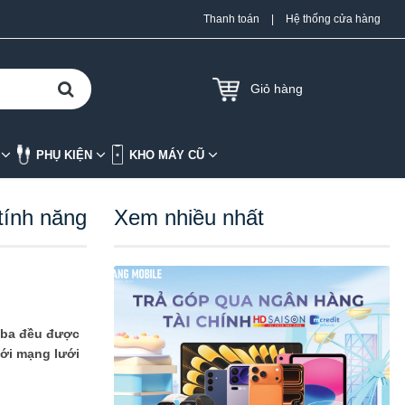
Thanh toán
|
Hệ thống cửa hàng
Giỏ hàng
K
PHỤ KIỆN
KHO MÁY CŨ
tính năng
Xem nhiều nhất
ả ba đều được
với mạng lưới