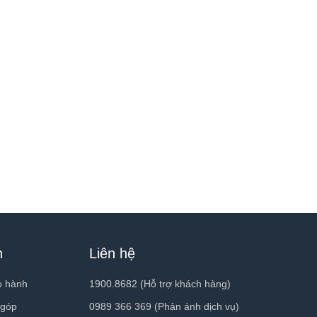
h
Liên hệ
o hành
1900.8682 (Hỗ trợ khách hàng)
 góp
0989 366 369 (Phản ánh dịch vụ)