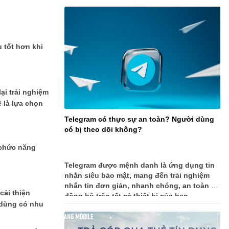
 tốt hơn khi
ại trải nghiệm
ẽ là lựa chọn
Telegram có thực sự an toàn? Người dùng
có bị theo dõi không?
 chức năng
Telegram được mệnh danh là ứng dụng tin
nhắn siêu bảo mật, mang đến trải nghiệm
nhắn tin đơn giản, nhanh chóng, an toàn và
cải thiện
đồng bộ trên tất cả thiết bị của bạn.
 dùng có nhu