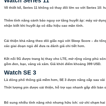
Watch Series 11
Về thiết kế, Series 11 không có thay đổi lớn so với Series 10:
Thêm tính năng cảnh báo nguy cơ tăng huyết áp: máy sử dụng 
nhận biết khi huyết áp có dấu hiệu cao mãn tính.
Cải thiện khả năng theo dõi giấc ngủ với Sleep Score – đo tổng
các giai đoạn ngủ để đưa ra đánh giá chi tiết hơn.
Kết nối 5G được trang bị thay cho LTE, mở rộng vùng phủ són
gồm đen, bạc, vàng và xám. Giá khởi điểm khoảng 399 USD.
Watch SE 3
Là dòng phổ thông giá mềm hơn, SE 3 được nâng cấp sau vài nă
Thời lượng pin được cải thiện, hỗ trợ sạc nhanh gấp đôi bản c
Bổ sung nhiều tính năng nhỏ nhưng hữu ích: cử chỉ chạm hai l