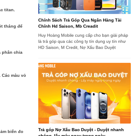
c titan.
Chính Sách Trả Góp Qua Ngân Hàng Tài
ột tháng để
Chính Hd Saison, Mb Creadit
Huy Hoàng Mobile cung cấp cho bạn giải pháp
là trả góp qua các công ty tín dụng uy tín như
HD Saison, M Credit, Nợ Xấu Bao Duyệt
à phân chia
. Các màu vỏ
Trả góp Nợ Xấu Bao Duyệt - Duyệt nhanh
cảm biến đo
chóng, lấy máy ngay trong ngày