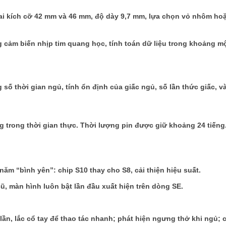
 hai kích cỡ 42 mm và 46 mm, độ dày 9,7 mm, lựa chọn vỏ nhôm hoặ
cảm biến nhịp tim quang học, tính toán dữ liệu trong khoảng m
 số thời gian ngủ, tính ổn định của giấc ngủ, số lần thức giấc, v
g trong thời gian thực. Thời lượng pin được giữ khoảng 24 tiếng
m “bình yên”: chip S10 thay cho S8, cải thiện hiệu suất.
ũ, màn hình luôn bật lần đầu xuất hiện trên dòng SE.
ần, lắc cổ tay để thao tác nhanh; phát hiện ngưng thở khi ngủ; 