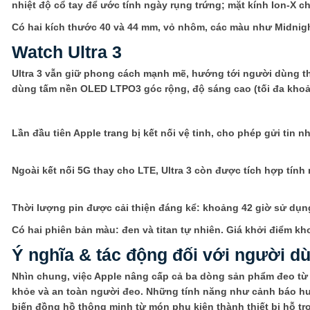
nhiệt độ cổ tay để ước tính ngày rụng trứng; mặt kính Ion-X c
Có hai kích thước 40 và 44 mm, vỏ nhôm, các màu như Midnight
Watch Ultra 3
Ultra 3 vẫn giữ phong cách mạnh mẽ, hướng tới người dùng th
dùng tấm nền OLED LTPO3 góc rộng, độ sáng cao (tối đa khoả
Lần đầu tiên Apple trang bị kết nối vệ tinh, cho phép gửi tin 
Ngoài kết nối 5G thay cho LTE, Ultra 3 còn được tích hợp tính
Thời lượng pin được cải thiện đáng kể: khoảng 42 giờ sử dụng 
Có hai phiên bản màu: đen và titan tự nhiên. Giá khởi điểm k
Ý nghĩa & tác động đối với người d
Nhìn chung, việc Apple nâng cấp cả ba dòng sản phẩm đeo từ 
khỏe và an toàn người đeo. Những tính năng như cảnh báo huyế
biến đồng hồ thông minh từ món phụ kiện thành thiết bị hỗ tr