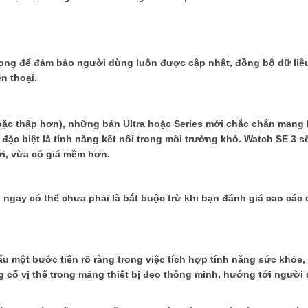
trọng để đảm bảo người dùng luôn được cập nhật, đồng bộ dữ liệu
n thoại.
ặc thấp hơn), những bản Ultra hoặc Series mới chắc chắn mang l
đặc biệt là tính năng kết nối trong môi trường khó. Watch SE 3 s
i, vừa có giá mềm hơn.
p ngay có thể chưa phải là bắt buộc trừ khi bạn đánh giá cao các
u một bước tiến rõ ràng trong việc tích hợp tính năng sức khỏe, 
ng cố vị thế trong mảng thiết bị đeo thông minh, hướng tới người