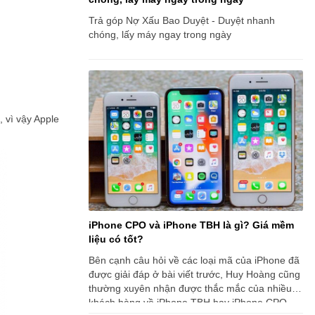
Trả góp Nợ Xấu Bao Duyệt - Duyệt nhanh
chóng, lấy máy ngay trong ngày
 vì vậy Apple
iPhone CPO và iPhone TBH là gì? Giá mềm
liệu có tốt?
Bên cạnh câu hỏi về các loại mã của iPhone đã
được giải đáp ở bài viết trước, Huy Hoàng cũng
thường xuyên nhận được thắc mắc của nhiều
khách hàng về iPhone TBH hay iPhone CPO.