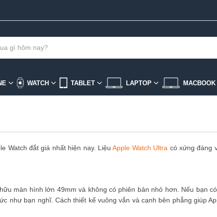
NE
WATCH
TABLET
LAPTOP
MACBOO
le Watch đắt giá nhất hiện nay. Liệu
Apple Watch Ultra
có xứng đáng v
ở hữu màn hình lớn 49mm và không có phiên bản nhỏ hơn. Nếu bạn có
c như bạn nghĩ. Cách thiết kế vuông vắn và cạnh bên phẳng giúp App