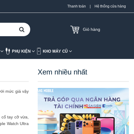
Thanh toán
|
Hệ thống cửa hàng
Giỏ hàng
K
PHỤ KIỆN
KHO MÁY CŨ
Xem nhiều nhất
ới mức giá vậy
 cổ tay cỡ vừa,
le Watch Ultra