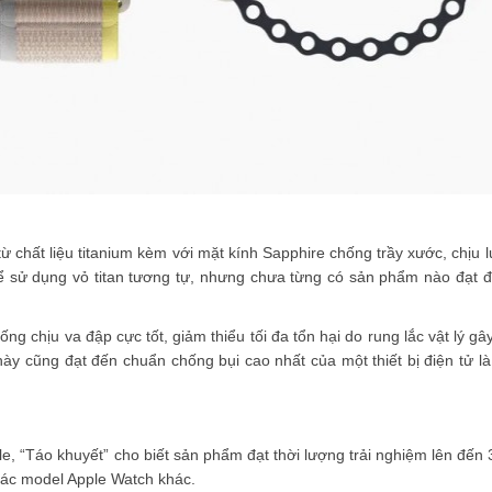
 chất liệu titanium kèm với mặt kính Sapphire chống trầy xước, chịu lự
hể sử dụng vỏ titan tương tự, nhưng chưa từng có sản phẩm nào đạt
g chịu va đập cực tốt, giảm thiểu tối đa tổn hại do rung lắc vật lý gâ
ày cũng đạt đến chuẩn chống bụi cao nhất của một thiết bị điện tử là
e, “Táo khuyết” cho biết sản phẩm đạt thời lượng trải nghiệm lên đến 
các model Apple Watch khác.