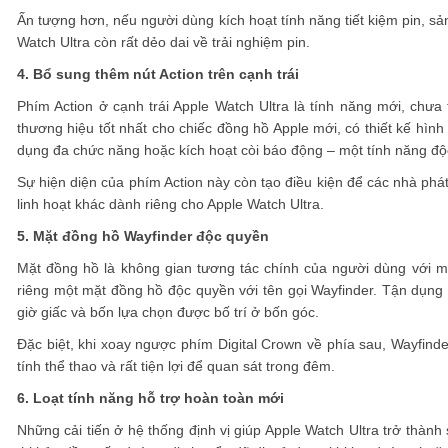
Ấn tượng hơn, nếu người dùng kích hoạt tính năng tiết kiệm pin, sả
Watch Ultra còn rất dẻo dai về trải nghiệm pin.
4. Bổ sung thêm nút Action trên cạnh trái
Phím Action ở cạnh trái Apple Watch Ultra là tính năng mới, ch
thương hiệu tốt nhất cho chiếc đồng hồ Apple mới, có thiết kế hình 
dụng đa chức năng hoặc kích hoạt còi báo động – một tính năng độ
Sự hiện diện của phím Action này còn tạo điều kiện để các nhà p
linh hoạt khác dành riêng cho Apple Watch Ultra.
5. Mặt đồng hồ Wayfinder độc quyền
Mặt đồng hồ là không gian tương tác chính của người dùng với mộ
riêng một mặt đồng hồ độc quyền với tên gọi Wayfinder. Tận dụng lợ
giờ giấc và bốn lựa chọn được bố trí ở bốn góc.
Đặc biệt, khi xoay ngược phím Digital Crown về phía sau, Wayfind
tính thể thao và rất tiện lợi để quan sát trong đêm.
6. Loạt tính năng hỗ trợ hoàn toàn mới
Những cải tiến ở hệ thống định vị giúp Apple Watch Ultra trở thà