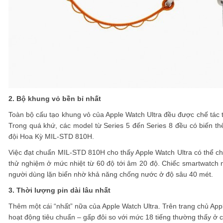
2. Bộ khung vỏ bền bỉ nhất
Toàn bộ cấu tạo khung vỏ của Apple Watch Ultra đều được chế tác từ
Trong quá khứ, các model từ Series 5 đến Series 8 đều có biến t
đội Hoa Kỳ MIL-STD 810H.
Việc đạt chuẩn MIL-STD 810H cho thấy Apple Watch Ultra có thể chốn
thử nghiệm ở mức nhiệt từ 60 độ tới âm 20 độ. Chiếc smartwatch n
người dùng lặn biển nhờ khả năng chống nước ở độ sâu 40 mét.
3. Thời lượng pin dài lâu nhất
Thêm một cái “nhất” nữa của Apple Watch Ultra. Trên trang chủ Appl
hoạt động tiêu chuẩn – gấp đôi so với mức 18 tiếng thường thấy ở 