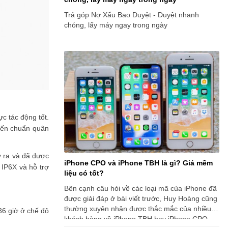
Trả góp Nợ Xấu Bao Duyệt - Duyệt nhanh
chóng, lấy máy ngay trong ngày
c tác động tốt.
 đến chuẩn quân
y ra và đã được
iPhone CPO và iPhone TBH là gì? Giá mềm
 IP6X và hỗ trợ
liệu có tốt?
Bên cạnh câu hỏi về các loại mã của iPhone đã
được giải đáp ở bài viết trước, Huy Hoàng cũng
thường xuyên nhận được thắc mắc của nhiều
36 giờ ở chế độ
khách hàng về iPhone TBH hay iPhone CPO.