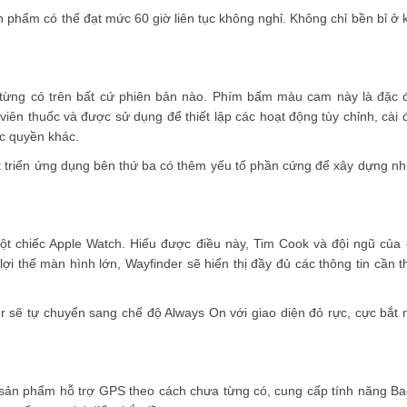
n phẩm có thể đạt mức 60 giờ liên tục không nghỉ. Không chỉ bền bỉ ở 
ưa từng có trên bất cứ phiên bản nào. Phím bấm màu cam này là đặc 
viên thuốc và được sử dụng để thiết lập các hoạt động tùy chỉnh, cài đ
c quyền khác.
hát triển ứng dụng bên thứ ba có thêm yếu tố phần cứng để xây dựng
t chiếc Apple Watch. Hiểu được điều này, Tim Cook và đội ngũ của 
i thế màn hình lớn, Wayfinder sẽ hiển thị đầy đủ các thông tin cần th
er sẽ tự chuyển sang chế độ Always On với giao diện đỏ rực, cực bắ
nh sản phẩm hỗ trợ GPS theo cách chưa từng có, cung cấp tính năng Ba