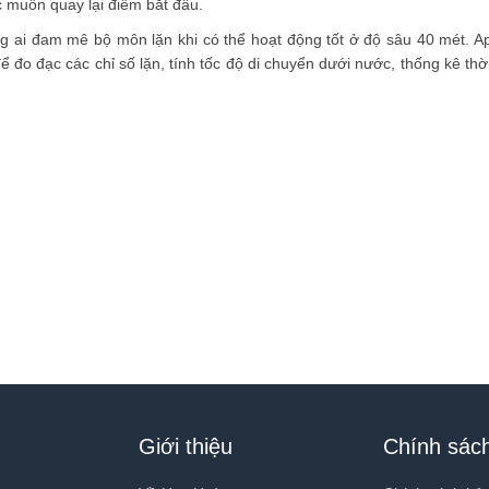
c muốn quay lại điểm bắt đầu.
 ai đam mê bộ môn lặn khi có thể hoạt động tốt ở độ sâu 40 mét. Ap
o đạc các chỉ số lặn, tính tốc độ di chuyển dưới nước, thống kê thời
Giới thiệu
Chính sác