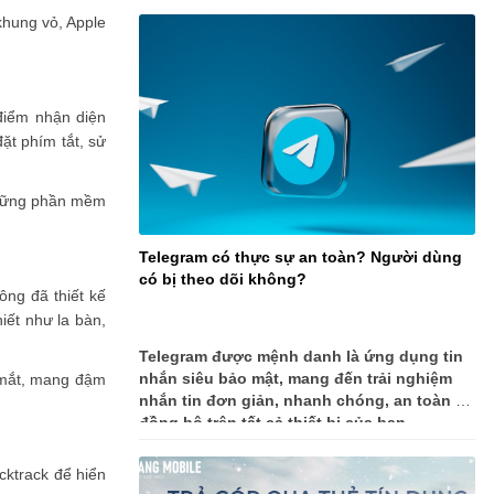
khung vỏ, Apple
điểm nhận diện
ặt phím tắt, sử
 những phần mềm
Telegram có thực sự an toàn? Người dùng
có bị theo dõi không?
ông đã thiết kế
iết như la bàn,
Telegram được mệnh danh là ứng dụng tin
nhắn siêu bảo mật, mang đến trải nghiệm
t mắt, mang đậm
nhắn tin đơn giản, nhanh chóng, an toàn và
đồng bộ trên tất cả thiết bị của bạn.
cktrack để hiển