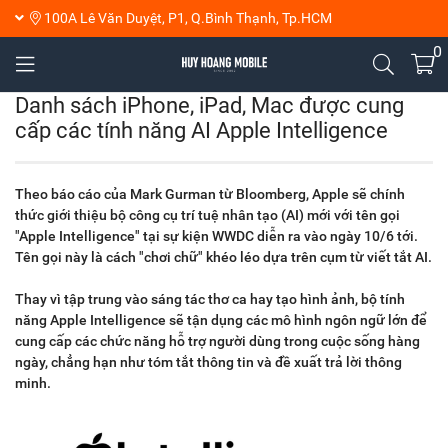
100A Lê Văn Duyệt, P1, Q.Bình Thạnh, Tp.HCM
0
Danh sách iPhone, iPad, Mac được cung
cấp các tính năng AI Apple Intelligence
Theo báo cáo của Mark Gurman từ Bloomberg, Apple sẽ chính
thức giới thiệu bộ công cụ trí tuệ nhân tạo (AI) mới với tên gọi
"Apple Intelligence" tại sự kiện WWDC diễn ra vào ngày 10/6 tới.
Tên gọi này là cách "chơi chữ" khéo léo dựa trên cụm từ viết tắt AI.
Thay vì tập trung vào sáng tác thơ ca hay tạo hình ảnh, bộ tính
năng Apple Intelligence sẽ tận dụng các mô hình ngôn ngữ lớn để
cung cấp các chức năng hỗ trợ người dùng trong cuộc sống hàng
ngày, chẳng hạn như tóm tắt thông tin và đề xuất trả lời thông
minh.