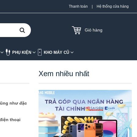
Thanh toán
|
Hệ thống cửa hàng
Giỏ hàng
K
PHỤ KIỆN
KHO MÁY CŨ
Xem nhiều nhất
 cũng như đặc
điện thoại