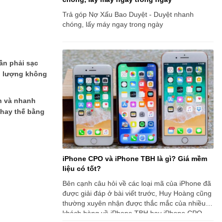
Trả góp Nợ Xấu Bao Duyệt - Duyệt nhanh
chóng, lấy máy ngay trong ngày
cần phải sạc
ng lượng không
n và nhanh
thay thế bằng
iPhone CPO và iPhone TBH là gì? Giá mềm
liệu có tốt?
Bên cạnh câu hỏi về các loại mã của iPhone đã
được giải đáp ở bài viết trước, Huy Hoàng cũng
thường xuyên nhận được thắc mắc của nhiều
khách hàng về iPhone TBH hay iPhone CPO.