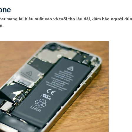
hone
lymer mang lại hiệu suất cao và tuổi thọ lâu dài, đảm bảo người dù
i.