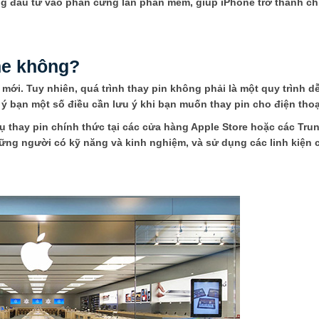
ng đầu tư vào phần cứng lẫn phần mềm, giúp iPhone trở thành chi
one không?
y mới. Tuy nhiên, quá trình thay pin không phải là một quy trình d
 ý bạn một số điều cần lưu ý khi bạn muốn thay pin cho điện thoạ
 thay pin chính thức tại các cửa hàng Apple Store hoặc các Tru
hững người có kỹ năng và kinh nghiệm, và sử dụng các linh kiện 