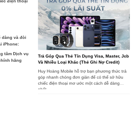
ếc điện thoại
ễ dàng và đòi
i iPhone:
ng tâm Dịch vụ
Trả Góp Qua Thẻ Tín Dụng Visa, Master, Jcb
chính hãng
Và Nhiều Loại Khác (Thẻ Ghi Nợ Credit)
Huy Hoàng Mobile hỗ trợ bạn phương thức trả
góp nhanh chóng đơn giản để có thể sở hữu
chiếc điện thoại mơ ước một cách dễ dàng
nhất.