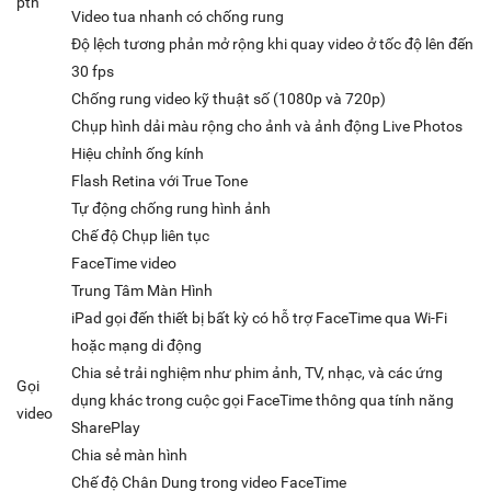
pth
Video tua nhanh có chống rung
Độ lệch tương phản mở rộng khi quay video ở tốc độ lên đến
30 fps
Chống rung video kỹ thuật số (1080p và 720p)
Chụp hình dải màu rộng cho ảnh và ảnh động Live Photos
Hiệu chỉnh ống kính
Flash Retina với True Tone
Tự động chống rung hình ảnh
Chế độ Chụp liên tục
FaceTime video
Trung Tâm Màn Hình
iPad gọi đến thiết bị bất kỳ có hỗ trợ FaceTime qua Wi-Fi
hoặc mạng di động
Chia sẻ trải nghiệm như phim ảnh, TV, nhạc, và các ứng
Gọi
dụng khác trong cuộc gọi FaceTime thông qua tính năng
video
SharePlay
Chia sẻ màn hình
Chế độ Chân Dung trong video FaceTime