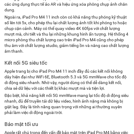
các ứng dụng thực tế ảo AR và hiệu ứng xóa phông chụp ảnh chân
dung.
Ngoài ra, iPad Pro M4 11 inch còn có khả năng thu phóng kỹ thuật
số lên tới 5x, cho phép thu lại chất lượng ảnh tốt khi phóng to hoặc
chụp cận cảnh. Máy có thể quay video 4K 60fps với chất lượng
mượt mà, chi tiết và thu lại những khung hình ấn tượng. Hệ thống 4
micro phòng thu chất lượng cao trên iPad Pro M4 cũng cho phép
thu âm với chất lượng studio, giảm tiếng ồn và nâng cao chất lượng
âm thanh.
Kết nối 5G siêu tốc
Apple trang bị cho iPad Pro M4 11 inch đầy đủ các kết nối không
dây hiện đại như WiFi 6E, Bluetooth 5.3 và 5G mmWave cho tốc độ
di động siêu nhanh. Nhờ vậy, người dùng có thể dễ dàng kết nối,
chia sẻ dữ liệu với các thiết bị khác mượt mà và tiện lợi.
Đặc biệt, khả năng kết nối 5G mmWave mang lại tốc độ di động siêu
nhanh, đủ để truyền tải dữ liệu video, hình ảnh nặng mà không bị
giật lag. Đây là tính năng quan trọng với những ai thường xuyên
phải làm việc di động ngoài trời.
Bảo mật tối ưu
Apple rất chú trọng đến vấn đề bảo mật trên iPad Pro M4 bằng việc