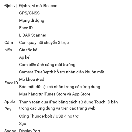
Định vị
Định vị vi mô iBeacon
GPS/GNSS
Mạng di động
Face ID
LiDAR Scanner
Cảm
Con quay hồi chuyển 3 trục
biến
Gia tốc kế
Áp kế
Cảm biến ánh sáng môi trường
Camera TrueDepth hỗ trợ nhận diện khuôn mặt
Mở khóa iPad
Face ID
Bảo mật dữ liệu cá nhân trong các ứng dụng
Mua hàng từ iTunes Store và App Store
Apple
Thanh toán qua iPad bằng cách sử dụng Touch ID bên
trong các ứng dụng và trên các trang web
Pay
Cổng Thunderbolt / USB 4 hỗ trợ:
Sạc
Sạc và
DisplayPort