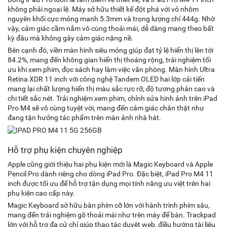
không phải ngoại lệ. Máy sở hữu thiết kế đột phá với vỏ nhôm
nguyên khối cực mỏng manh 5.3mm và trọng lượng chỉ 444g. Nhờ
vậy, cảm giác cầm nắm vô cùng thoải mái, dễ dàng mang theo bất
kỳ đâu mà không gây cảm giác nặng nề.
Bên cạnh đó, viền màn hình siêu mỏng giúp đạt tỷ lệ hiển thị lên tới
84.2%, mang đến không gian hiển thị thoáng rộng, trải nghiệm tối
ưu khi xem phim, đọc sách hay làm việc văn phòng. Màn hình Ultra
Retina XDR 11 inch với công nghệ Tandem OLED hai lớp cải tiến
mang lại chất lượng hiển thị màu sắc rực rỡ, độ tương phản cao và
chi tiết sắc nét. Trải nghiệm xem phim, chỉnh sửa hình ảnh trên iPad
Pro M4 sẽ vô cùng tuyệt vời, mang đến cảm giác chân thật như
đang tận hưởng tác phẩm trên màn ảnh nhà hát.
Hỗ trợ phụ kiện chuyên nghiệp
Apple cũng giới thiệu hai phụ kiện mới là Magic Keyboard và Apple
Pencil Pro dành riêng cho dòng iPad Pro. Đặc biệt, iPad Pro M4 11
inch được tối ưu để hỗ trợ tận dụng mọi tính năng ưu việt trên hai
phụ kiện cao cấp này.
Magic Keyboard sở hữu bàn phím cỡ lớn với hành trình phím sâu,
mang đến trải nghiệm gõ thoải mái như trên máy để bàn. Trackpad
lớn với hỗ trợ đa cử chỉ giúp thao tác duyệt web, điều hướng tài liệu