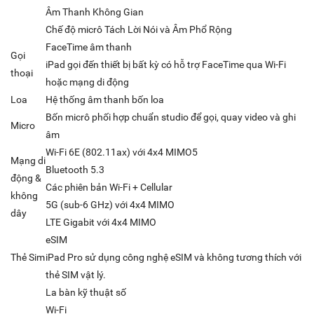
Âm Thanh Không Gian
Chế độ micrô Tách Lời Nói và Âm Phổ Rộng
FaceTime âm thanh
Gọi
iPad gọi đến thiết bị bất kỳ có hỗ trợ FaceTime qua Wi-Fi
thoại
hoặc mạng di động
Loa
Hệ thống âm thanh bốn loa
Bốn micrô phối hợp chuẩn studio để gọi, quay video và ghi
Micro
âm
Wi-Fi 6E (802.11ax) với 4x4 MIMO5
Mạng di
Bluetooth 5.3
động &
Các phiên bản Wi-Fi + Cellular
không
5G (sub-6 GHz) với 4x4 MIMO
dây
LTE Gigabit với 4x4 MIMO
eSIM
Thẻ Sim
iPad Pro sử dụng công nghệ eSIM và không tương thích với
thẻ SIM vật lý.
La bàn kỹ thuật số
Wi-Fi