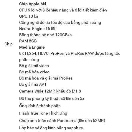
Chip Apple M4
CPU 9 lõi với 3 lõi hiệu năng và 6 lõi tiết kiệm điện
GPU 10 lõi
Công nghệ dò tia tốc độ cao bằng phần cứng
Neural Engine 16 lõi
Băng thông bộ nhớ 120GB/s
RAM 8GB
Chip
Media Engine
8K H.264, HEVC, ProRes, và ProRes RAW được tăng tốc
phần cứng
Bộ giải mã video
Bộ mã hóa video
Bộ mã hóa và giải mã ProRes
Bộ giải mã AV1
Camera Wide 12MP, khẩu độ ƒ/1.8
Độ thu phóng kỹ thuật số lên đến 5x
Ống kính 5 thành phần
Flash True Tone Thích Ứng
Chụp ảnh toàn cảnh Panorama (lên đến 63MP)
Lớp bảo vệ ống kính bằng sapphire