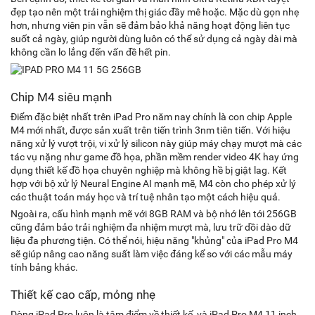
đẹp tạo nên một trải nghiệm thị giác đầy mê hoặc. Mặc dù gọn nhẹ
hơn, nhưng viên pin vẫn sẽ đảm bảo khả năng hoạt động liên tục
suốt cả ngày, giúp người dùng luôn có thể sử dụng cả ngày dài mà
không cần lo lắng đến vấn đề hết pin.
Chip M4 siêu mạnh
Điểm đặc biệt nhất trên iPad Pro năm nay chính là con chip Apple
M4 mới nhất, được sản xuất trên tiến trình 3nm tiên tiến. Với hiệu
năng xử lý vượt trội, vi xử lý silicon này giúp máy chạy mượt mà các
tác vụ nặng như game đồ họa, phần mềm render video 4K hay ứng
dụng thiết kế đồ họa chuyên nghiệp mà không hề bị giật lag. Kết
hợp với bộ xử lý Neural Engine AI mạnh mẽ, M4 còn cho phép xử lý
các thuật toán máy học và trí tuệ nhân tạo một cách hiệu quả.
Ngoài ra, cấu hình mạnh mẽ với 8GB RAM và bộ nhớ lên tới 256GB
cũng đảm bảo trải nghiệm đa nhiệm mượt mà, lưu trữ dồi dào dữ
liệu đa phương tiện. Có thể nói, hiệu năng "khủng" của iPad Pro M4
sẽ giúp nâng cao năng suất làm việc đáng kể so với các mẫu máy
tính bảng khác.
Thiết kế cao cấp, mỏng nhẹ
Dòng iPad Pro luôn là tâm điểm về thiết kế, và iPad Pro M4 11 inch