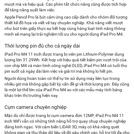
mượt mà và hiệu quả. Các phím tắt chức năng cũng được tích hợp
để tăng năng suất làm việc.
Apple Pencil Pro là bút cảm ứng cao cấp dành cho nhóm đối tượng
thiết kế đồ họa và viết vẽ tay chuyên nghiệp. Khả năng viết mượt
như bút trên giấy thực sự kết hợp cùng hàng loạt tính năng thông
minh sẽ mang lại trải nghiệm tối ưu cho người dùng iPad Pro M4.
Thời lượng pin đủ cho cả ngày dài
iPad Pro M4 11 inch được trang bị viên pin Lithium-Polymer dung
lượng lớn 31.29Wh. Kết hợp với hiệu quả tiết kiệm pin vượt trội của
con chip M4 và màn hình công nghệ OLED, iPad Pro M4 có tuổi thọ
pin suốt cả ngày dài làm việc và giải trí mà không lo hết pin.
Người dùng hoàn toàn có thể tự tin sử dụng máy liên tục trong
nhiều giờ mà không gặp bất kỳ vấn đề gì về thời lượng pin. Đây cũng
là một lợi thế lớn của iPad Pro M4 so với các mẫu máy tính bảng
khác trên thị trường hiện nay.
Cụm camera chuyên nghiệp
Mặc dù chỉ được trang bị cụm camera đơn 12MP, iPad Pro M4 11
inch WiFi vẫn có những tính năng hỗ trợ quay chụp chuyên nghiệp
đáng kinh ngạc. Với cảm biến LiDAR 3D, máy có khả năng quét
không gian và thu thập dữ liệu về độ sâu chính xác, hỗ trợ tối đa cho