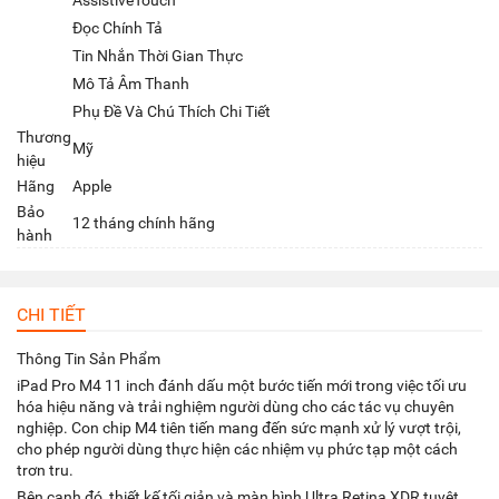
AssistiveTouch
Đọc Chính Tả
Tin Nhắn Thời Gian Thực
Mô Tả Âm Thanh
Phụ Đề Và Chú Thích Chi Tiết
Thương
Mỹ
hiệu
Hãng
Apple
Bảo
12 tháng chính hãng
hành
CHI TIẾT
Thông Tin Sản Phẩm
iPad Pro M4 11 inch đánh dấu một bước tiến mới trong việc tối ưu
hóa hiệu năng và trải nghiệm người dùng cho các tác vụ chuyên
nghiệp. Con chip M4 tiên tiến mang đến sức mạnh xử lý vượt trội,
cho phép người dùng thực hiện các nhiệm vụ phức tạp một cách
trơn tru.
Bên cạnh đó, thiết kế tối giản và màn hình Ultra Retina XDR tuyệt