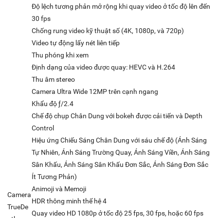
Độ lệch tương phản mở rộng khi quay video ở tốc độ lên đến
30 fps
Chống rung video kỹ thuật số (4K, 1080p, và 720p)
Video tự động lấy nét liên tiếp
Thu phóng khi xem
Định dạng của video được quay: HEVC và H.264
Thu âm stereo
Camera Ultra Wide 12MP trên cạnh ngang
Khẩu độ ƒ/2.4
Chế độ chụp Chân Dung với bokeh được cải tiến và Depth
Control
Hiệu ứng Chiếu Sáng Chân Dung với sáu chế độ (Ánh Sáng
Tự Nhiên, Ánh Sáng Trường Quay, Ánh Sáng Viền, Ánh Sáng
Sân Khấu, Ánh Sáng Sân Khấu Đơn Sắc, Ánh Sáng Đơn Sắc
Ít Tương Phản)
Animoji và Memoji
Camera
HDR thông minh thế hệ 4
TrueDe
Quay video HD 1080p ở tốc độ 25 fps, 30 fps, hoặc 60 fps