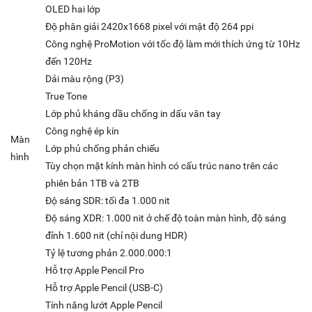
OLED hai lớp
Độ phân giải 2420x1668 pixel với mật độ 264 ppi
Công nghệ ProMotion với tốc độ làm mới thích ứng từ 10Hz
đến 120Hz
Dải màu rộng (P3)
True Tone
Lớp phủ kháng dầu chống in dấu vân tay
Công nghệ ép kín
Màn
Lớp phủ chống phản chiếu
hình
Tùy chọn mặt kính màn hình có cấu trúc nano trên các
phiên bản 1TB và 2TB
Độ sáng SDR: tối đa 1.000 nit
Độ sáng XDR: 1.000 nit ở chế độ toàn màn hình, độ sáng
đỉnh 1.600 nit (chỉ nội dung HDR)
Tỷ lệ tương phản 2.000.000:1
Hỗ trợ Apple Pencil Pro
Hỗ trợ Apple Pencil (USB‑C)
Tính năng lướt Apple Pencil