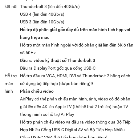
kết nối
Thunderbolt 3 (lên đến 40Gb/s)
USB 4 (lên đến 40Gb/s)
USB 3 (lên đến 10Gb/s)
Hỗ trợ độ phân giải gốc đầy đủ trên màn hình tích hợp với
hàng triệu màu
Hỗ trợ một màn hình ngoài với độ phân giải lên đến 6K ở tần
số 60Hz
Đầu ra video kỹ thuật số Thunderbolt 3
Đầu ra DisplayPort gốc qua cổng USB-C
Hỗ trợ
Hỗ trợ đầu ra VGA, HDMI, DVI và Thunderbolt 2 bằng cách
màn
sử dụng bộ tiếp hợp (được bán riêng)9
hình
Phản chiếu video
AirPlay có thể phản chiếu màn hình, ảnh, video có độ phân
giải lên đến 4K lên Apple TV (thế hệ thứ 2 trở lên) hoặc TV
thông minh có hỗ trợ AirPlay
Hỗ trợ phản chiếu video và đầu ra video thông qua Bộ Tiếp
Hợp Nhiều Cổng USB-C Digital AV và Bộ Tiếp Hợp Nhiều
Cổng USB-C VGA (bộ tiếp hợp được bán riêng)