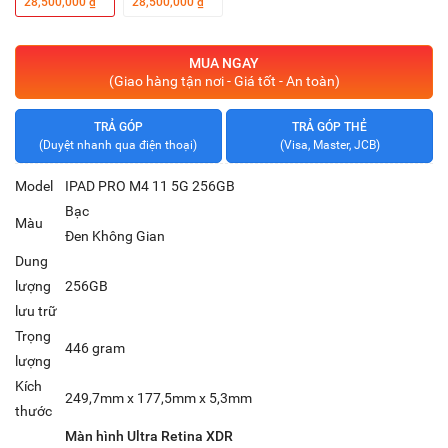
28,500,000 ₫
28,500,000 ₫
MUA NGAY
(Giao hàng tận nơi - Giá tốt - An toàn)
TRẢ GÓP
TRẢ GÓP THẺ
(Duyệt nhanh qua điện thoại)
(Visa, Master, JCB)
Model
IPAD PRO M4 11 5G 256GB
Bạc
Màu
Đen Không Gian
Dung
lượng
256GB
lưu trữ
Trọng
446 gram
lượng
Kích
249,7mm x 177,5mm x 5,3mm
thước
Màn hình Ultra Retina XDR