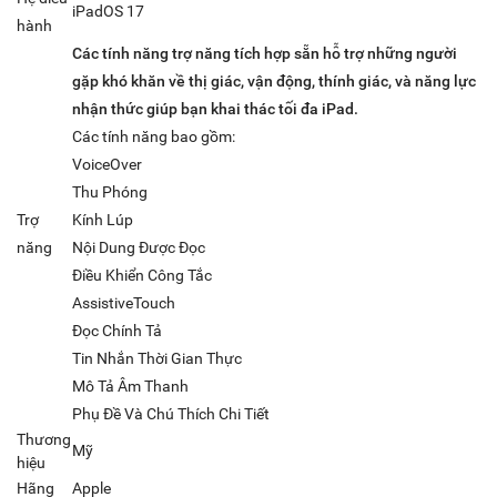
iPadOS 17
hành
Các tính năng trợ năng tích hợp sẵn hỗ trợ những người
gặp khó khăn về thị giác, vận động, thính giác, và năng lực
nhận thức giúp bạn khai thác tối đa iPad.
Các tính năng bao gồm:
VoiceOver
Thu Phóng
Trợ
Kính Lúp
năng
Nội Dung Được Đọc
Điều Khiển Công Tắc
AssistiveTouch
Đọc Chính Tả
Tin Nhắn Thời Gian Thực
Mô Tả Âm Thanh
Phụ Đề Và Chú Thích Chi Tiết
Thương
Mỹ
hiệu
Hãng
Apple