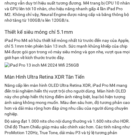
nhưng vẫn duy trì hiệu suất tương đương. M4 trang bị CPU 10 nhân
và GPU lên tới 10 nhân, cho hiệu năng nhanh gấp 4 lần iPad Pro
M2. Không chỉ vậy, Neural Engine được nâng cấp và băng thông bộ
nhớ tăng từ 100GB/s lên 120GB/s.
Thiết kế siêu mỏng chỉ 5.1mm
iPad Pro M4 sở hữu thiết kế mỏng nhất từ trước đến nay của Apple,
chỉ 5.1mm trên phiên bản 13 inch. Sức mạnh khủng khiếp của chip
M4 được gói gọn trong vỏ máy siêu mỏng và gọn nhẹ, vượt qua mọi
giới hạn về kích thước trước đây.
Màn Hình Ultra Retina XDR Tân Tiến
Nâng cấp lên màn hình OLED Ultra Retina XDR, iPad Pro M4 mang
đến trải nghiệm hiển thị vượt trội cho người dùng. Màn hình OLED
này cho phép hiển thị từng điểm ảnh riêng biệt, loại bỏ hiện tượng
ánh sáng không mong muốn. Màu đen sâu hơn, độ tương phản cao
hơn và dải màu rộng hơn đáp ứng nhu cầu của người dùng chuyên
nghiệp.
Độ sáng đạt 1.000 nits cho nội dung thường và 1.600 nits cho HDR.
Chế độ Tham Chiếu giúp màu sắc chính xác hơn. Các tính năng như
ProMotion 120Hz, True Tone, dải màu P3 và tỷ lệ tương phản