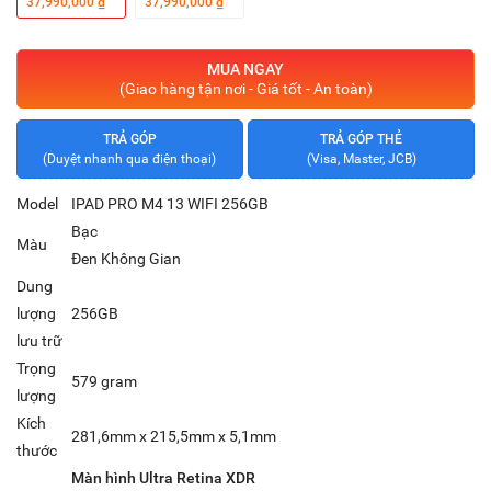
37,990,000 ₫
37,990,000 ₫
MUA NGAY
(Giao hàng tận nơi - Giá tốt - An toàn)
TRẢ GÓP
TRẢ GÓP THẺ
(Duyệt nhanh qua điện thoại)
(Visa, Master, JCB)
Model
IPAD PRO M4 13 WIFI 256GB
Bạc
Màu
Đen Không Gian
Dung
lượng
256GB
lưu trữ
Trọng
579 gram
lượng
Kích
281,6mm x 215,5mm x 5,1mm
thước
Màn hình Ultra Retina XDR