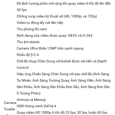
Độ lệch tương phản mở rộng khi quay video ở tốc độ lên đến
30 fps
Chống rung video kỹ thuật số (4K, 1080p, và 720p)
Video tự động lấy nét liên tiếp
Thu phóng khi xem
Định dạng của video được quay: HEVC và H.264
Thu âm stereo
Camera Ultra Wide 12MP trên cạnh ngang
Khẩu độ ƒ/2.4
Chế độ chụp Chân Dung với bokeh được cải tiến và Depth
Control
Hiệu ứng Chiếu Sáng Chân Dung với sáu chế độ (Ánh Sáng
Tự Nhiên, Ánh Sáng Trường Quay, Ánh Sáng Viền, Ánh Sáng
Sân Khấu, Ánh Sáng Sân Khấu Đơn Sắc, Ánh Sáng Đơn Sắc
Ít Tương Phản)
Animoji và Memoji
Camera
HDR thông minh thế hệ 4
TrueDe
Quay video HD 1080p ở tốc độ 25 fps, 30 fps, hoặc 60 fps