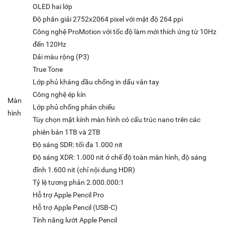
OLED hai lớp
Độ phân giải 2752x2064 pixel với mật độ 264 ppi
Công nghệ ProMotion với tốc độ làm mới thích ứng từ 10Hz
đến 120Hz
Dải màu rộng (P3)
True Tone
Lớp phủ kháng dầu chống in dấu vân tay
Công nghệ ép kín
Màn
Lớp phủ chống phản chiếu
hình
Tùy chọn mặt kính màn hình có cấu trúc nano trên các
phiên bản 1TB và 2TB
Độ sáng SDR: tối đa 1.000 nit
Độ sáng XDR: 1.000 nit ở chế độ toàn màn hình, độ sáng
đỉnh 1.600 nit (chỉ nội dung HDR)
Tỷ lệ tương phản 2.000.000:1
Hỗ trợ Apple Pencil Pro
Hỗ trợ Apple Pencil (USB‑C)
Tính năng lướt Apple Pencil