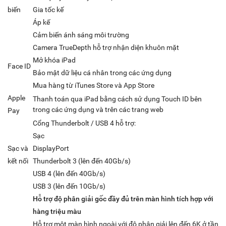
biến
Gia tốc kế
Áp kế
Cảm biến ánh sáng môi trường
Camera TrueDepth hỗ trợ nhận diện khuôn mặt
Mở khóa iPad
Face ID
Bảo mật dữ liệu cá nhân trong các ứng dụng
Mua hàng từ iTunes Store và App Store
Apple
Thanh toán qua iPad bằng cách sử dụng Touch ID bên
trong các ứng dụng và trên các trang web
Pay
Cổng Thunderbolt / USB 4 hỗ trợ:
Sạc
Sạc và
DisplayPort
kết nối
Thunderbolt 3 (lên đến 40Gb/s)
USB 4 (lên đến 40Gb/s)
USB 3 (lên đến 10Gb/s)
Hỗ trợ độ phân giải gốc đầy đủ trên màn hình tích hợp với
hàng triệu màu
Hỗ trợ một màn hình ngoài với độ phân giải lên đến 6K ở tần