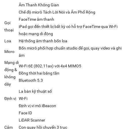
Âm Thanh Không Gian
Chế độ micrô Tách Lời Nói và Âm Phổ Rộng
FaceTime âm thanh
Gọi
iPad gọi đến thiết bị bất kỳ có hỗ trợ FaceTime qua Wi-Fi
thoại
hoặc mạng di động
Loa
Hệ thống âm thanh bốn loa
Bốn micrô phối hợp chuẩn studio để gọi, quay video và ghi
Micro
âm
Mạng di
Wi-Fi 6E (802.11ax) với 4x4 MIMO5
động &
Đồng thời hai băng tần
không
Bluetooth 5.3
dây
La bàn kỹ thuật số
Định vị
Wi-Fi
Định vị vi mô iBeacon
Face ID
LiDAR Scanner
Cảm
Con quay hồi chuyển 3 trục