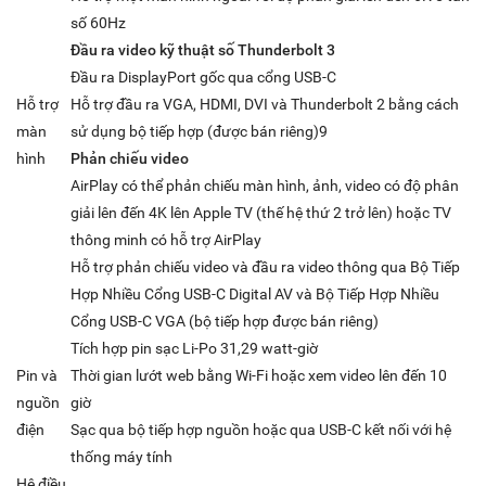
số 60Hz
Đầu ra video kỹ thuật số Thunderbolt 3
Đầu ra DisplayPort gốc qua cổng USB-C
Hỗ trợ
Hỗ trợ đầu ra VGA, HDMI, DVI và Thunderbolt 2 bằng cách
màn
sử dụng bộ tiếp hợp (được bán riêng)9
hình
Phản chiếu video
AirPlay có thể phản chiếu màn hình, ảnh, video có độ phân
giải lên đến 4K lên Apple TV (thế hệ thứ 2 trở lên) hoặc TV
thông minh có hỗ trợ AirPlay
Hỗ trợ phản chiếu video và đầu ra video thông qua Bộ Tiếp
Hợp Nhiều Cổng USB-C Digital AV và Bộ Tiếp Hợp Nhiều
Cổng USB-C VGA (bộ tiếp hợp được bán riêng)
Tích hợp pin sạc Li-Po 31,29 watt-giờ
Pin và
Thời gian lướt web bằng Wi-Fi hoặc xem video lên đến 10
nguồn
giờ
điện
Sạc qua bộ tiếp hợp nguồn hoặc qua USB-C kết nối với hệ
thống máy tính
Hệ điều