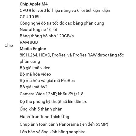
Chip Apple M4
CPU 9 lõi với 3 lõi hiệu năng và 6 lõi tiết kiệm điện
GPU 10 lõi
Công nghệ dò tia tốc độ cao bằng phần cứng
Neural Engine 16 lõi
Băng thông bộ nhớ 120GB/s
RAM 8GB
Chip
Media Engine
8K H.264, HEVC, ProRes, và ProRes RAW được tăng tốc
phần cứng
Bộ giải mã video
Bộ mã hóa video
Bộ mã hóa và giải mã ProRes
Bộ giải mã AV1
Camera Wide 12MP, khẩu độ ƒ/1.8
Độ thu phóng kỹ thuật số lên đến 5x
Ống kính 5 thành phần
Flash True Tone Thích Ứng
Chụp ảnh toàn cảnh Panorama (lên đến 63MP)
Lớp bảo vệ ống kính bằng sapphire