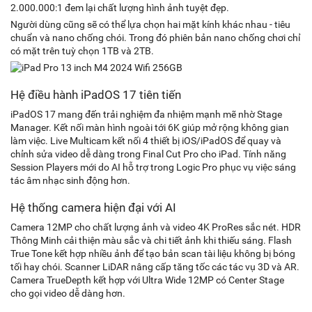
2.000.000:1 đem lại chất lượng hình ảnh tuyệt đẹp.
Người dùng cũng sẽ có thể lựa chọn hai mặt kính khác nhau - tiêu
chuẩn và nano chống chói. Trong đó phiên bản nano chống chơi chỉ
có mặt trên tuỳ chọn 1TB và 2TB.
Hệ điều hành iPadOS 17 tiên tiến
iPadOS 17 mang đến trải nghiệm đa nhiệm mạnh mẽ nhờ Stage
Manager. Kết nối màn hình ngoài tới 6K giúp mở rộng không gian
làm việc. Live Multicam kết nối 4 thiết bị iOS/iPadOS để quay và
chỉnh sửa video dễ dàng trong Final Cut Pro cho iPad. Tính năng
Session Players mới do AI hỗ trợ trong Logic Pro phục vụ việc sáng
tác âm nhạc sinh động hơn.
Hệ thống camera hiện đại với AI
Camera 12MP cho chất lượng ảnh và video 4K ProRes sắc nét. HDR
Thông Minh cải thiện màu sắc và chi tiết ảnh khi thiếu sáng. Flash
True Tone kết hợp nhiều ảnh để tạo bản scan tài liệu không bị bóng
tối hay chói. Scanner LiDAR nâng cấp tăng tốc các tác vụ 3D và AR.
Camera TrueDepth kết hợp với Ultra Wide 12MP có Center Stage
cho gọi video dễ dàng hơn.