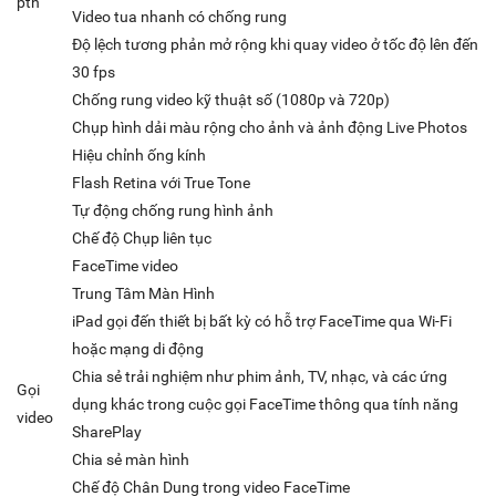
pth
Video tua nhanh có chống rung
Độ lệch tương phản mở rộng khi quay video ở tốc độ lên đến
30 fps
Chống rung video kỹ thuật số (1080p và 720p)
Chụp hình dải màu rộng cho ảnh và ảnh động Live Photos
Hiệu chỉnh ống kính
Flash Retina với True Tone
Tự động chống rung hình ảnh
Chế độ Chụp liên tục
FaceTime video
Trung Tâm Màn Hình
iPad gọi đến thiết bị bất kỳ có hỗ trợ FaceTime qua Wi-Fi
hoặc mạng di động
Chia sẻ trải nghiệm như phim ảnh, TV, nhạc, và các ứng
Gọi
dụng khác trong cuộc gọi FaceTime thông qua tính năng
video
SharePlay
Chia sẻ màn hình
Chế độ Chân Dung trong video FaceTime