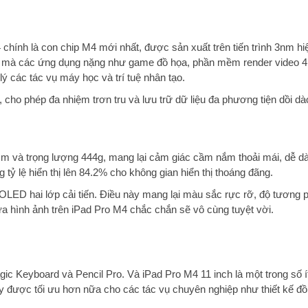
ính là con chip M4 mới nhất, được sản xuất trên tiến trình 3nm hiện
ợt mà các ứng dụng nặng như game đồ họa, phần mềm render video 
lý các tác vụ máy học và trí tuệ nhân tạo.
 phép đa nhiệm trơn tru và lưu trữ dữ liệu đa phương tiện dồi dào
3mm và trọng lượng 444g, mang lại cảm giác cầm nắm thoải mái, dễ 
ỷ lệ hiển thị lên 84.2% cho không gian hiển thị thoáng đãng.
D hai lớp cải tiến. Điều này mang lại màu sắc rực rỡ, độ tương p
sửa hình ảnh trên iPad Pro M4 chắc chắn sẽ vô cùng tuyệt vời.
agic Keyboard và Pencil Pro. Và iPad Pro M4 11 inch là một trong số
áy được tối ưu hơn nữa cho các tác vụ chuyên nghiệp như thiết kế đồ