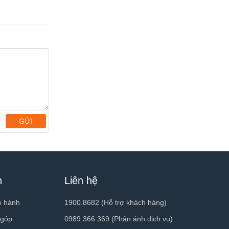
fps, 30 fps, hoặc 60 fps
Video tua nhanh có chống rung
Độ lệch tương phản mở rộng khi
quay video ở tốc độ lên đến 30 fps
Chống rung video kỹ thuật số
(1080p và 720p)
Chụp hình dải màu rộng cho ảnh và
ảnh động Live Photos
Hiệu chỉnh ống kính
Flash Retina với True Tone
GỬI
Tự động chống rung hình ảnh
Chế độ Chụp liên tục
FaceTime video
Trung Tâm Màn Hình
iPad gọi đến thiết bị bất kỳ có hỗ trợ
h
Liên hệ
FaceTime qua Wi-Fi hoặc mạng di
động
Chia sẻ trải nghiệm như phim ảnh,
o hành
1900.8682 (Hỗ trợ khách hàng)
TV, nhạc, và các ứng dụng khác
 góp
0989 366 369 (Phản ánh dịch vụ)
Gọi video
trong cuộc gọi FaceTime thông qua