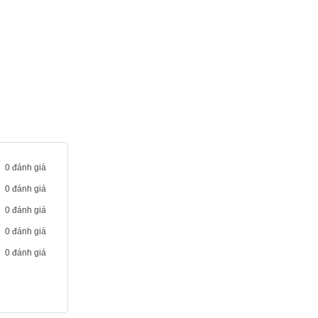
Chống rung video kỹ thuật số (4K,
1080p, và 720p)
Video tự động lấy nét liên tiếp
Thu phóng khi xem
Định dạng của video được quay:
HEVC và H.264
Thu âm stereo
Camera Ultra Wide 12MP trên cạnh
ngang
Khẩu độ ƒ/2.4
Chế độ chụp Chân Dung với bokeh
0 đánh giá
được cải tiến và Depth Control
0 đánh giá
Hiệu ứng Chiếu Sáng Chân Dung
với sáu chế độ (Ánh Sáng Tự
0 đánh giá
Nhiên, Ánh Sáng Trường Quay, Ánh
0 đánh giá
Sáng Viền, Ánh Sáng Sân Khấu,
0 đánh giá
Ánh Sáng Sân Khấu Đơn Sắc, Ánh
Sáng Đơn Sắc Ít Tương Phản)
Animoji và Memoji
Camera
HDR thông minh thế hệ 4
TrueDepth
Quay video HD 1080p ở tốc độ 25