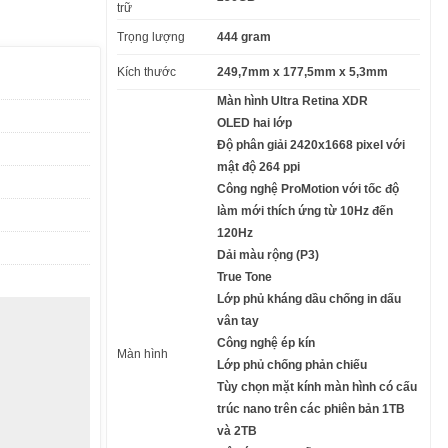
trữ
Trọng lượng
444 gram
Kích thước
249,7mm x 177,5mm x 5,3mm
Màn hình Ultra Retina XDR
OLED hai lớp
Độ phân giải 2420x1668 pixel với
mật độ 264 ppi
Công nghệ ProMotion với tốc độ
làm mới thích ứng từ 10Hz đến
120Hz
Dải màu rộng (P3)
True Tone
Lớp phủ kháng dầu chống in dấu
vân tay
Công nghệ ép kín
Màn hình
Lớp phủ chống phản chiếu
Tùy chọn mặt kính màn hình có cấu
trúc nano trên các phiên bản 1TB
và 2TB