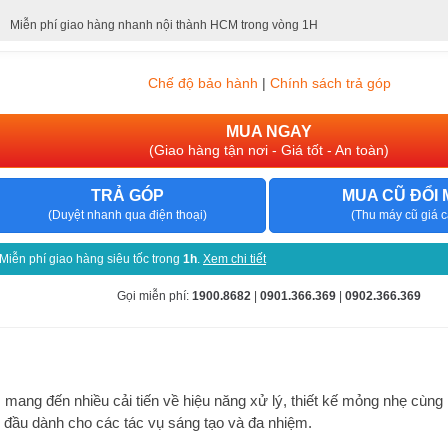
Miễn phí giao hàng nhanh nội thành HCM trong vòng 1H
Chế độ bảo hành
|
Chính sách trả góp
MUA NGAY
(Giao hàng tận nơi - Giá tốt - An toàn)
TRẢ GÓP
MUA CŨ ĐỔI 
(Duyệt nhanh qua điện thoại)
(Thu máy cũ giá c
Miễn phí giao hàng siêu tốc trong
1h
.
Xem chi tiết
Gọi miễn phí:
1900.8682
|
0901.366.369
|
0902.366.369
, mang đến nhiều cải tiến về hiệu năng xử lý, thiết kế mỏng nhẹ cùng
g đầu dành cho các tác vụ sáng tạo và đa nhiệm.