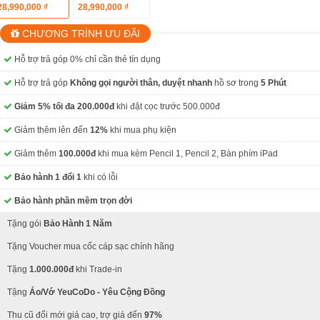
28,990,000 ₫
28,990,000 ₫
CHƯƠNG TRÌNH ƯU ĐÃI
Hỗ trợ trả góp 0% chỉ cần thẻ tín dụng
Hỗ trợ trả góp
Không gọi người thân, duyệt nhanh
hồ sơ trong
5 Phút
Giảm 5% tối đa 200.000đ
khi đặt cọc trước 500.000đ
Giảm thêm lên đến
12%
khi mua phụ kiện
Giảm thêm
100.000đ
khi mua kèm Pencil 1, Pencil 2, Bàn phím iPad
Bảo hành 1 đổi 1
khi có lỗi
Bảo hành phần mềm trọn đời
Tặng gói
Bảo Hành 1 Năm
Tặng Voucher mua cốc cáp sạc chính hãng
Tặng
1.000.000đ
khi Trade-in
Tặng
Áo/Vớ YeuCoDo - Yêu Cộng Đồng
Thu cũ đổi mới giá cao, trợ giá đến
97%