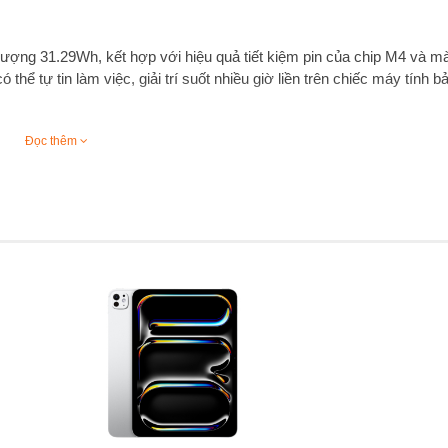
 lượng 31.29Wh, kết hợp với hiệu quả tiết kiệm pin của chip M4 và 
hể tự tin làm việc, giải trí suốt nhiều giờ liền trên chiếc máy tính 
 cho khả năng chụp ảnh, quay video chuyên nghiệp nhờ hỗ trợ cảm 
Đọc thêm
ideo 4K 60fps mượt mà, đồng thời ghi âm chất lượng cao với hệ thốn
thiết kế mỏng nhẹ bắt mắt cùng màn hình hiển thị đỉnh cao. Tổng th
cho người dùng đòi hỏi cao.