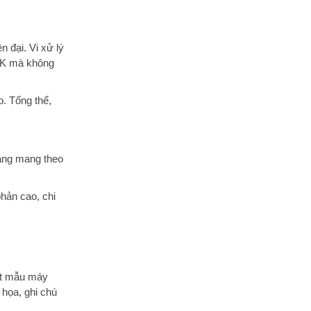
phần cứng
Bộ giải mã video
Bộ mã hóa video
 đại. Vi xử lý
Bộ mã hóa và giải mã ProRes
4K mà không
Bộ giải mã AV1
Camera Wide 12MP, khẩu độ ƒ/1.8
. Tổng thể,
Độ thu phóng kỹ thuật số lên đến 5x
Ống kính 5 thành phần
Flash True Tone Thích Ứng
Chụp ảnh toàn cảnh Panorama (lên
dàng mang theo
đến 63MP)
Lớp bảo vệ ống kính bằng sapphire
hản cao, chi
Tự động lấy nét theo pha Focus
Pixels
Camera
HDR thông minh thế hệ 4
Chụp hình dải màu rộng cho ảnh và
ảnh động Live Photos
Hiệu chỉnh mắt đỏ nâng cao
 ít mẫu máy
Định vị ảnh
 họa, ghi chú
Tự động chống rung hình ảnh