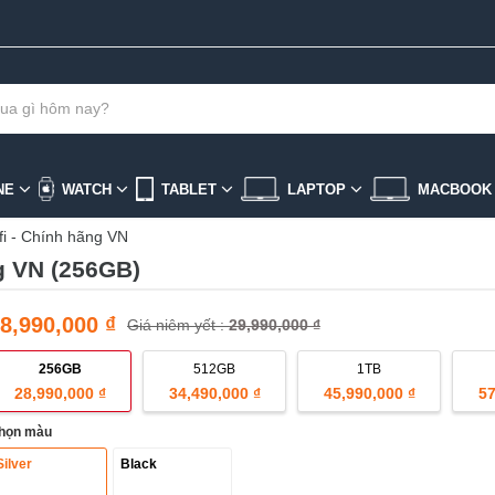
NE
WATCH
TABLET
LAPTOP
MACBOO
fi - Chính hãng VN
ng VN (256GB)
8,990,000 ₫
Giá niêm yết :
29,990,000 ₫
256GB
512GB
1TB
28,990,000 ₫
34,490,000 ₫
45,990,000 ₫
57
họn màu
Silver
Black