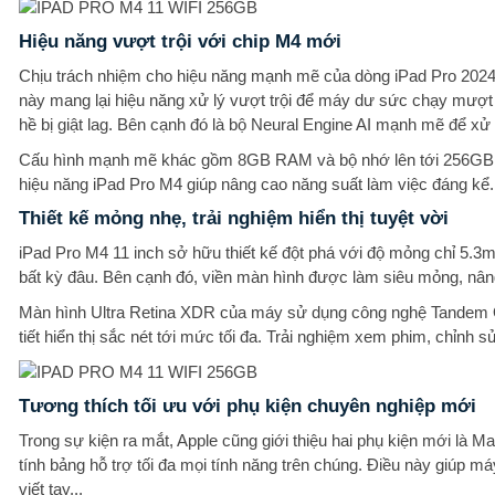
Hiệu năng vượt trội với chip M4 mới
Chịu trách nhiệm cho hiệu năng mạnh mẽ của dòng iPad Pro 2024 ch
này mang lại hiệu năng xử lý vượt trội để máy dư sức chạy mư
hề bị giật lag. Bên cạnh đó là bộ Neural Engine AI mạnh mẽ để xử 
Cấu hình mạnh mẽ khác gồm 8GB RAM và bộ nhớ lên tới 256GB, cho
hiệu năng iPad Pro M4 giúp nâng cao năng suất làm việc đáng kể.
Thiết kế mỏng nhẹ, trải nghiệm hiển thị tuyệt vời
iPad Pro M4 11 inch sở hữu thiết kế đột phá với độ mỏng chỉ 5.
bất kỳ đâu. Bên cạnh đó, viền màn hình được làm siêu mỏng, nâng t
Màn hình Ultra Retina XDR của máy sử dụng công nghệ Tandem OLE
tiết hiển thị sắc nét tới mức tối đa. Trải nghiệm xem phim, chỉnh 
Tương thích tối ưu với phụ kiện chuyên nghiệp mới
Trong sự kiện ra mắt, Apple cũng giới thiệu hai phụ kiện mới là M
tính bảng hỗ trợ tối đa mọi tính năng trên chúng. Điều này giúp m
viết tay...