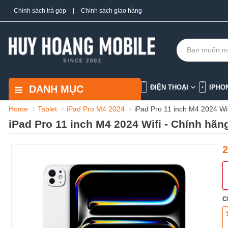
Chính sách trả góp
|
Chính sách giao hàng
DANH MỤC
ĐIỆN THOẠI
IPHO
Home
Tablet
iPad Pro M4 2024
iPad Pro 11 inch M4 2024 Wi
iPad Pro 11 inch M4 2024 Wifi - Chính hã
2
C