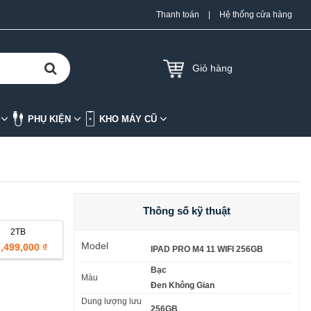
Thanh toán
|
Hệ thống cửa hàng
Giỏ hàng
K
PHỤ KIỆN
KHO MÁY CŨ
Thông số kỹ thuật
2TB
Model
,499,000 ₫
IPAD PRO M4 11 WIFI 256GB
Bạc
Màu
Đen Không Gian
Dung lượng lưu
256GB