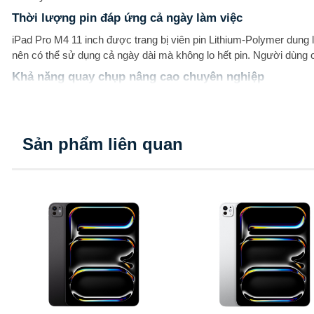
Thời lượng pin đáp ứng cả ngày làm việc
iPad Pro M4 11 inch được trang bị viên pin Lithium-Polymer dung
nên có thể sử dụng cả ngày dài mà không lo hết pin. Người dùng có t
Khả năng quay chụp nâng cao chuyên nghiệp
Mặc dù chỉ có camera đơn 12MP, nhưng iPad Pro M4 11 inch vẫn
và khả năng thu phóng kỹ thuật số lên tới 5x. Máy có thể quay v
phòng thu.
Sản phẩm liên quan
Không chỉ mạnh mẽ về hiệu năng, iPad Pro M4 11 inch còn sở hữu 
chắn là mẫu máy tính bảng chuyên nghiệp tốt nhất hiện nay dành 