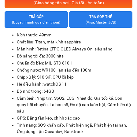
(Giao hàng tận nơi - Giá tốt - An toàn)
TRẢ GÓP
TRẢ GÓP THẺ
(Duyệt nhanh qua điện thoại)
(Visa, Master, JCB)
Kích thước: 49mm
Chất liệu: Titan, mặt kính sapphire
Màn hình: Retina LTPO OLED Always-On, siêu sáng
Độ sáng tối đa: 3000 nits
Chuẩn độ bền: MIL-STD 810H
Chống nước: WR100, lặn sâu đến 100m
Chip xử lý: S10 SiP, CPU lõi kép
Hệ điều hành: watchOS 11
Bộ nhớ trong: 64GB
Cảm biến: Nhịp tim, SpO2, ECG, Nhiệt độ, Gia tốc kế, Con
quay hồi chuyển, La bàn số, Đo độ cao luôn bật, Cảm biến độ
sâu
GPS: Băng tần kép, chính xác cao
Tính năng: SOS khẩn cấp, Phát hiện ngã, Phát hiện tai nạn,
Ứng dụng Lặn Oceanic+, Backtrack