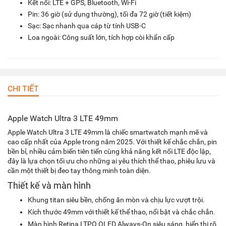
Kết nối: LTE + GPS, Bluetooth, Wi-Fi
Pin: 36 giờ (sử dụng thường), tối đa 72 giờ (tiết kiệm)
Sạc: Sạc nhanh qua cáp từ tính USB-C
Loa ngoài: Công suất lớn, tích hợp còi khẩn cấp
CHI TIẾT
Apple Watch Ultra 3 LTE 49mm
Apple Watch Ultra 3 LTE 49mm là chiếc smartwatch mạnh mẽ và
cao cấp nhất của Apple trong năm 2025. Với thiết kế chắc chắn, pin
bền bỉ, nhiều cảm biến tiên tiến cùng khả năng kết nối LTE độc lập,
đây là lựa chọn tối ưu cho những ai yêu thích thể thao, phiêu lưu và
cần một thiết bị đeo tay thông minh toàn diện.
Thiết kế và màn hình
Khung titan siêu bền, chống ăn mòn và chịu lực vượt trội.
Kích thước 49mm với thiết kế thể thao, nổi bật và chắc chắn.
Màn hình Retina LTPO OLED Always-On siêu sáng, hiển thị rõ