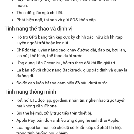
mạch.
Theo dõi giấc ngủ chi tiết.
Phát hiện ngã, tai nạn và gửi SOS khẩn cấp.
Tính năng thể thao và định vị
Hỗ trợ GPS băng tần kép cực kỳ chính xác, hữu ích khi tập
luyện ngoài trời hoặc leo núi.
Chế độ tập luyện nâng cao: chạy đường dài, đạp xe, bơi, lặn,
leo núi, thể hình, thể thao dưới nước.
Ứng dụng Lặn Oceanic+, hỗ trợ theo dõi khi lặn giải trí.
La bàn số với chức năng Backtrack, giúp xác định và quay lại
đường đi.
Đo độ cao luôn bật và cảm biến độ sâu dưới nước.
Tính năng thông minh
Kết nối LTE độc lập, gọi điện, nhắn tin, nghe nhạc trực tuyến
mà không cần iPhone.
Siri thế hệ mới, xử lý trực tiếp trên thiết bị.
Apple Pay, bản đồ và nhiều ứng dụng hệ sinh thái Apple.
Loa ngoài lớn hơn, có chế độ còi khẩn cấp để phát tín hiệu
trong tình huống nguy hiểm.