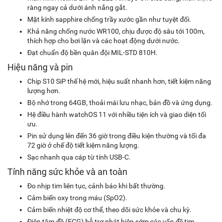
ràng ngay cả dưới ánh nắng gắt.
Mặt kính sapphire chống trầy xước gần như tuyệt đối.
Khả năng chống nước WR100, chịu được độ sâu tới 100m,
thích hợp cho bơi lặn và các hoạt động dưới nước.
Đạt chuẩn độ bền quân đội MIL-STD 810H.
Hiệu năng và pin
Chip S10 SiP thế hệ mới, hiệu suất nhanh hơn, tiết kiệm năng
lượng hơn.
Bộ nhớ trong 64GB, thoải mái lưu nhạc, bản đồ và ứng dụng.
Hệ điều hành watchOS 11 với nhiều tiện ích và giao diện tối
ưu.
Pin sử dụng lên đến 36 giờ trong điều kiện thường và tối đa
72 giờ ở chế độ tiết kiệm năng lượng.
Sạc nhanh qua cáp từ tính USB-C.
Tính năng sức khỏe và an toàn
Đo nhịp tim liên tục, cảnh báo khi bất thường.
Cảm biến oxy trong máu (SpO2).
Cảm biến nhiệt độ cơ thể, theo dõi sức khỏe và chu kỳ.
Điện tâm đồ (ECG) hỗ trợ phát hiện sớm các vấn đề tim