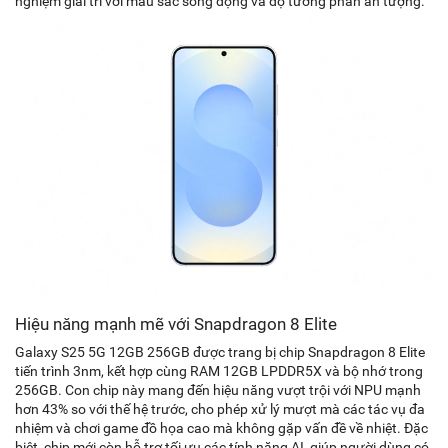
nghiệm giải trí với màu sắc sống động và độ tương phản ấn tượng.
Hiệu năng mạnh mẽ với Snapdragon 8 Elite
Galaxy S25 5G 12GB 256GB được trang bị chip Snapdragon 8 Elite
tiến trình 3nm, kết hợp cùng RAM 12GB LPDDR5X và bộ nhớ trong
256GB. Con chip này mang đến hiệu năng vượt trội với NPU mạnh
hơn 43% so với thế hệ trước, cho phép xử lý mượt mà các tác vụ đa
nhiệm và chơi game đồ họa cao mà không gặp vấn đề về nhiệt. Đặc
biệt, chip mới còn hỗ trợ tối ưu các tính năng AI, giúp người dùng có