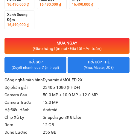
16,490,000 ₫
16,490,000 ₫
16,490,000 ₫
Xanh Dương
Đậm
16,490,000 ₫
MUA NGAY
(Giao hàng tận nơi - Giá tốt - An toàn)
TRẢ GÓP
TRẢ GÓP THẺ
(Duyệt nhanh qua điện thoại)
(Visa, Master, JCB)
Công nghệ màn hình
Dynamic AMOLED 2X
Độ phân giải
2340 x 1080 (FHD+)
Camera Sau
50.0 MP + 10.0 MP + 12.0 MP
Camera Trước
12.0 MP
Hệ Điều Hành
Android
Chíp Xử Lý
Snapdragon® 8 Elite
Ram
12 GB
Dung Lượng
256 GB