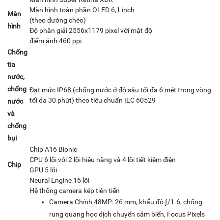
Màn hình toàn phần OLED 6,1 inch
Màn
(theo đường chéo)
hình
Độ phân giải 2556x1179 pixel với mật độ
điểm ảnh 460 ppi
Chống
tia
nước,
chống
Đạt mức IP68 (chống nước ở độ sâu tối đa 6 mét trong vòng
tối đa 30 phút) theo tiêu chuẩn IEC 60529
nước
và
chống
bụi
Chip A16 Bionic
CPU 6 lõi với 2 lõi hiệu năng và 4 lõi tiết kiệm điện
Chip
GPU 5 lõi
Neural Engine 16 lõi
Hệ thống camera kép tiên tiến
Camera Chính 48MP: 26 mm, khẩu độ ƒ/1.6, chống
rung quang học dịch chuyển cảm biến, Focus Pixels