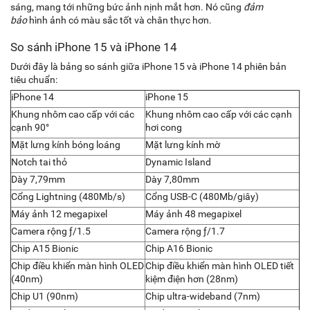
sáng, mang tới những bức ảnh nịnh mắt hơn. Nó cũng
đảm
bảo
hình ảnh có màu sắc tốt và chân thực hơn.
So sánh iPhone 15 và iPhone 14
Dưới đây là bảng so sánh giữa iPhone 15 và iPhone 14 phiên bản
tiêu chuẩn:
iPhone 14
iPhone 15
Khung nhôm cao cấp với các
Khung nhôm cao cấp với các cạnh
cạnh 90°
hơi cong
Mặt lưng kính bóng loáng
Mặt lưng kính mờ
Notch tai thỏ
Dynamic Island
Dày 7,79mm
Dày 7,80mm
Cổng Lightning (480Mb/s)
Cổng USB-C (480Mb/giây)
Máy ảnh 12 megapixel
Máy ảnh 48 megapixel
Camera rộng ƒ/1.5
Camera rộng ƒ/1.7
Chip A15 Bionic
Chip A16 Bionic
Chip điều khiển màn hình OLED
Chip điều khiển màn hình OLED tiết
(40nm)
kiệm điện hơn (28nm)
Chip U1 (90nm)
Chip ultra-wideband (7nm)