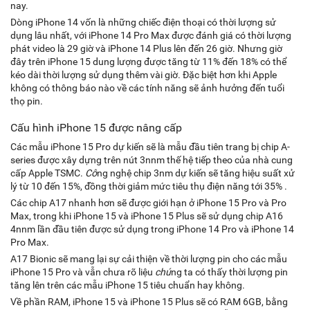
nay.
Dòng iPhone 14 vốn là những chiếc điện thoại có thời lượng sử
dụng lâu nhất, với iPhone 14 Pro Max được đánh giá có thời lượng
phát video là 29 giờ và iPhone 14 Plus lên đến 26 giờ. Nhưng giờ
đây trên iPhone 15 dung lượng được tăng từ 11% đến 18% có thể
kéo dài thời lượng sử dụng thêm vài giờ. Đặc biệt hơn khi Apple
không có thông báo nào về các tính năng sẽ ảnh hưởng đến tuổi
thọ pin.
Cấu hình iPhone 15 được nâng cấp
Các mẫu iPhone 15 Pro dự kiến ​​sẽ là mẫu đầu tiên trang bị chip A-
series được xây dựng trên nút 3nnm thế hệ tiếp theo của nhà cung
cấp Apple TSMC.
Cô
ng nghệ chip 3nm dự kiến ​​sẽ tăng hiệu suất xử
lý từ 10 đến 15%, đồng thời giảm mức tiêu thụ điện năng tới 35% .
Các chip A17 nhanh hơn sẽ được giới hạn ở iPhone 15 Pro và Pro
Max, trong khi iPhone 15 và iPhone 15 Plus sẽ sử dụng chip A16
4nnm lần đầu tiên được sử dụng trong iPhone 14 Pro và iPhone 14
Pro Max.
A17 Bionic sẽ mang lại sự cải thiện về thời lượng pin cho các mẫu
iPhone 15 Pro và vẫn chưa rõ liệu
chú
ng ta có thấy thời lượng pin
tăng lên trên các mẫu iPhone 15 tiêu chuẩn hay không.
Về phần RAM, iPhone 15 và iPhone 15 Plus ​​sẽ có RAM 6GB, bằng