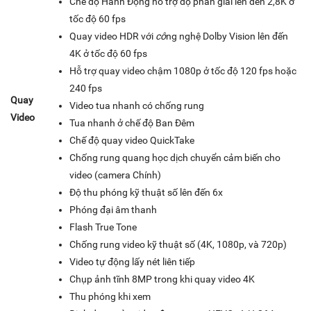
Chế độ Hành Động hỗ trợ độ phân giải lên đến 2,8K ở
tốc độ 60 fps
Quay video HDR với
cô
ng nghệ Dolby Vision lên đến
4K ở tốc độ 60 fps
Hỗ trợ quay video chậm 1080p ở tốc độ 120 fps hoặc
240 fps
Quay
Video tua nhanh có chống rung
Video
Tua nhanh ở chế độ Ban Đêm
Chế độ quay video QuickTake
Chống rung quang học dịch chuyển cảm biến cho
video (camera Chính)
Độ thu phóng kỹ thuật số lên đến 6x
Phóng đại âm thanh
Flash True Tone
Chống rung video kỹ thuật số (4K, 1080p, và 720p)
Video tự động lấy nét liên tiếp
Chụp ảnh tĩnh 8MP trong khi quay video 4K
Thu phóng khi xem