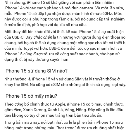
Nhìn chung, iPhone 15 sẽ khá giống với sản phẩm tiền nhiệm
iPhone 14 với các cạnh phẳng và mô-đun camera. Và một lần nữa,
mẫu iPhone 15 sẽ tiếp tục nhận được màn hình ở mức 60Hz. Mức
này được coi là phù hợp trong tầm giá, bởi nó cung cấp trải nghiệm
ở mức ổn định, phù hợp với đại đa số nhu cầu.
Một thay đổi lớn khác đối với thiết kế của iPhone 15 là sự xuất hiện
của USB-C. Đây
chắc chắn
là tin mừng với người dùng điện thoại nói
chung, bởi họ có thể sử dụng chung một cổng sạc cho tất cả thiết bị
của mình. Tuyệt vời hơn, USB-C đem đến tốc độ sạc nhanh hơn và
iPhone 15 cũng được tối ưu về
cô
ng suất sạc nhanh, cho bạn sử
dụng thiết bị này thường xuyên hơn.
iPhone 15 sử dụng SIM nào?
Như thường lệ, iPhone 15 vẫn sử dụng SIM vật lý truyền thống ở
khay thẻ SIM. Nó cũng có eSIM cho những ai thích sử dụng loại này.
iPhone 15 có mấy màu?
Theo
cô
ng bố chính thức từ Apple, iPhone 15 có 5 màu chính thức,
gồm: Đen, Xanh Dương, Xanh Lá, Vàng, Hồng. Đây cũng là lần đầu
tiên không có tùy chọn màu trắng trên bản tiêu chuẩn.
Trong bản màu này, nổi bật nhất có lẽ là phiên bản iPhone 15 màu
hồng, một trong những màu “hot trend” được ưa chuộng nhất hiện