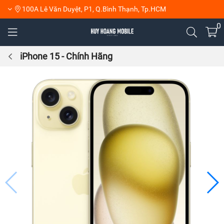
100A Lê Văn Duyệt, P1, Q.Bình Thạnh, Tp.HCM
0
iPhone 15 - Chính Hãng