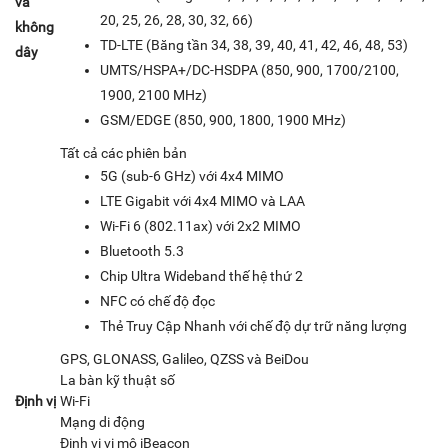
và
20, 25, 26, 28, 30, 32, 66)
không
TD‑LTE (Băng tần 34, 38, 39, 40, 41, 42, 46, 48, 53)
dây
UMTS/HSPA+/DC-HSDPA (850, 900, 1700/2100,
1900, 2100 MHz)
GSM/EDGE (850, 900, 1800, 1900 MHz)
Tất cả các phiên bản
5G (sub‑6 GHz) với 4x4 MIMO
LTE Gigabit với 4x4 MIMO và LAA
Wi‑Fi 6 (802.11ax) với 2x2 MIMO
Bluetooth 5.3
Chip Ultra Wideband thế hệ thứ 2
NFC có chế độ đọc
Thẻ Truy Cập Nhanh với chế độ dự trữ năng lượng
GPS, GLONASS, Galileo, QZSS và BeiDou
La bàn kỹ thuật số
Định vị
Wi‑Fi
Mạng di động
Định vị vi mô iBeacon