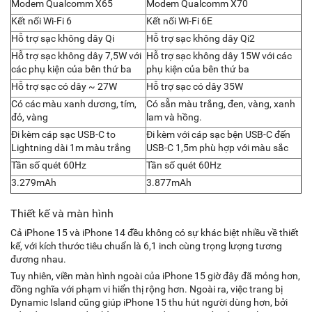
Modem Qualcomm X65
Modem Qualcomm X70
Kết nối Wi-Fi 6
Kết nối Wi-Fi 6E
Hỗ trợ sạc không dây Qi
Hỗ trợ sạc không dây Qi2
Hỗ trợ sạc không dây 7,5W với
Hỗ trợ sạc không dây 15W với các
các phụ kiện của bên thứ ba
phụ kiện của bên thứ ba
Hỗ trợ sạc có dây ~ 27W
Hỗ trợ sạc có dây 35W
Có các màu xanh dương, tím,
Có sẵn màu trắng, đen, vàng, xanh
đỏ, vàng
lam và hồng.
Đi kèm cáp sạc USB-C to
Đi kèm với cáp sạc bện USB-C đến
Lightning dài 1m màu trắng
USB-C 1,5m phù hợp với màu sắc
Tần số quét 60Hz
Tần số quét 60Hz
3.279mAh
3.877mAh
Thiết kế và màn hình
Cả iPhone 15 và iPhone 14 đều không có sự khác biệt nhiều về thiết
kế, với kích thước tiêu chuẩn là 6,1 inch cùng trọng lượng tương
đương nhau.
Tuy nhiên, viền màn hình ngoài của iPhone 15 giờ đây đã mỏng hơn,
đồng nghĩa với phạm vi hiển thị rộng hơn. Ngoài ra, việc trang bị
Dynamic Island cũng giúp iPhone 15 thu hút người dùng hơn, bởi