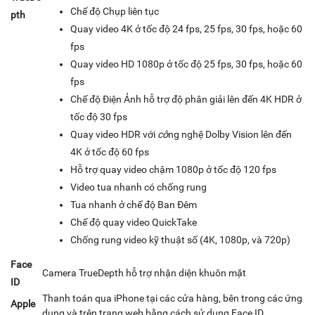
Chế độ Chụp liên tục
pth
Quay video 4K ở tốc độ 24 fps, 25 fps, 30 fps, hoặc 60
fps
Quay video HD 1080p ở tốc độ 25 fps, 30 fps, hoặc 60
fps
Chế độ Điện Ảnh hỗ trợ độ phân giải lên đến 4K HDR ở
tốc độ 30 fps
Quay video HDR với
cô
ng nghệ Dolby Vision lên đến
4K ở tốc độ 60 fps
Hỗ trợ quay video chậm 1080p ở tốc độ 120 fps
Video tua nhanh có chống rung
Tua nhanh ở chế độ Ban Đêm
Chế độ quay video QuickTake
Chống rung video kỹ thuật số (4K, 1080p, và 720p)
Face
Camera TrueDepth hỗ trợ nhận diện khuôn mặt
ID
Thanh toán qua iPhone tại các cửa hàng, bên trong các ứng
Apple
dụng và trên trang web bằng cách sử dụng Face ID