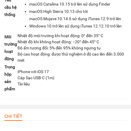
Yêu
macOS Catalina 10.15 trở lên sử dụng Finder
cầu hệ
macOS High Sierra 10.13 cho tới
thống
macOS Mojave 10.14.6 sử dụng iTunes 12.9 trở lên
Windows 10 trở lên sử dụng iTunes 12.12.10 trở lên
Nhiệt độ môi trường khi hoạt động: 0° đến 35° C
Môi
Nhiệt độ khi không hoạt động: −20° đến 45° C
trường
Độ ẩm tương đối: 5% đến 95% không ngưng tụ
hoạt
Độ cao hoạt động: được thử nghiệm ở độ cao lên đến 3.000
động
mét
Trong
iPhone với iOS 17
hộp
Cáp Sạc USB-C (1m)
sản
Tài liệu
phẩm
CHI TIẾT