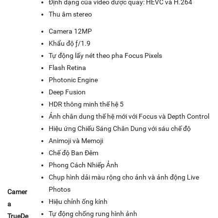
Định dạng của video được quay: HEVC và H.264
Thu âm stereo
Camera 12MP
Khẩu độ ƒ/1.9
Tự động lấy nét theo pha Focus Pixels
Flash Retina
Photonic Engine
Deep Fusion
HDR thông minh thế hệ 5
Ảnh chân dung thế hệ mới với Focus và Depth Control
Hiệu ứng Chiếu Sáng Chân Dung với sáu chế độ
Animoji và Memoji
Chế độ Ban Đêm
Phong Cách Nhiếp Ảnh
Chụp hình dải màu rộng cho ảnh và ảnh động Live
Photos
Camer
Hiệu chỉnh ống kính
a
Tự động chống rung hình ảnh
TrueDe