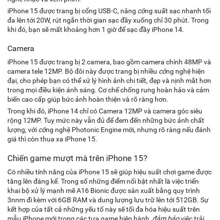
iPhone 15 được trang bị cổng USB-C, nâng
cô
ng suất sạc nhanh tối
đa lên tới 20W, rút ngắn thời gian sạc đầy xuống chỉ 30 phút. Trong
khi đó, bạn sẽ mất khoảng hơn 1 giờ để sạc đầy iPhone 14.
Camera
iPhone 15 được trang bị 2 camera, bao gồm camera chính 48MP và
camera tele 12MP. Bộ đôi này được trang bị nhiều
cô
ng nghệ hiện
đại, cho phép bạn có thể xử lý hình ảnh chi tiết, đẹp và nịnh mắt hơn
trong mọi điều kiện ánh sáng. Cơ chế chống rung hoàn hảo và cảm
biến cao cấp giúp bức ảnh hoàn thiện và rõ ràng hơn.
Trong khi đó, iPhone 14 chỉ có Camera 12MP và camera góc siêu
rộng 12MP. Tuy mức này vẫn đủ để đem đến những bức ảnh chất
lượng, với
cô
ng nghệ Photonic Engine mới, nhưng rõ ràng nếu đánh
giá thì còn thua xa iPhone 15.
Chiến game mượt mà trên iPhone 15?
Có nhiều tính năng của iPhone 15 sẽ giúp hiệu suất chơi game được
tăng lên đáng kể. Trong số những điểm nổi bật nhất là việc triển
khai bộ xử lý mạnh mẽ A16 Bionic được sản xuất bằng quy trình
3nnm đi kèm với 6GB RAM và dung lượng lưu trữ lên tới 512GB. Sự
kết hợp của tất cả những yếu tố này sẽ tối đa hóa hiệu suất trên
mẫu iPhone mới trong các tựa game hiện hành,
đảm bảo
việc trải