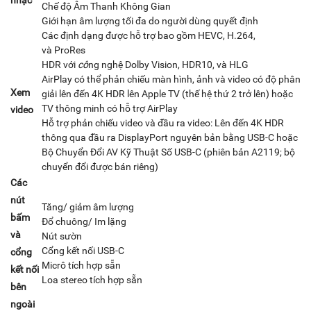
nhạc
Chế độ Âm Thanh Không Gian
Giới hạn âm lượng tối đa do người dùng quyết định
Các định dạng được hỗ trợ bao gồm HEVC, H.264,
và ProRes
HDR với
cô
ng nghệ Dolby Vision, HDR10, và HLG
AirPlay có thể phản chiếu màn hình, ảnh và video có độ phân
Xem
giải lên đến 4K HDR lên Apple TV (thế hệ thứ 2 trở lên) hoặc
TV thông minh có hỗ trợ AirPlay
video
Hỗ trợ phản chiếu video và đầu ra video: Lên đến 4K HDR
thông qua đầu ra DisplayPort nguyên bản bằng USB-C hoặc
Bộ Chuyển Đổi AV Kỹ Thuật Số USB-C (phiên bản A2119; bộ
chuyển đổi được bán riêng)
Các
nút
Tăng/ giảm âm lượng
bấm
Đổ chuông/ Im lặng
và
Nút sườn
Cổng kết nối USB-C
cổng
Micrô tích hợp sẵn
kết nối
Loa stereo tích hợp sẵn
bên
ngoài