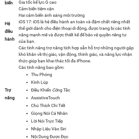
Gia tốc kế lực G cao
biến
Cảm biến tiệm cận
Hai cảm biến ánh sáng môi trường
iOS 17: iOS là hệ điều hành an toàn và đậm chất riêng nhất
Hệ
thế giới dành cho điện thoại di động, được trang bị các tính
điều
năng mạnh mẽ và được thiết kế để bảo vệ quyền riêng tư
hành
của bạn.
Các tính năng trợ năng tích hợp sẵn hỗ trợ những người gặp
khó khăn về thị giác, vận động, thính giác, và năng lực nhận
thức giúp bạn khai thác tối đa iPhone.
Các tính năng bao gồm:
Thu Phóng
Kính Lúp
Trợ
Điều Khiển
Cô
ng Tắc
năng
AssistiveTouch
Chú Thích Chi Tiết
Giọng Nói Cá Nhân
Lời Nói Trực Tiếp
Nhập Liệu Vào Siri
Nội Dung Được Đọc