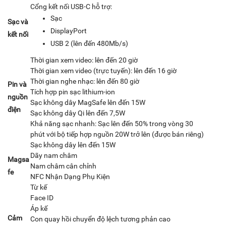
Cổng kết nối USB-C hỗ trợ:
Sạc
Sạc và
DisplayPort
kết nối
USB 2 (lên đến 480Mb/s)
Thời gian xem video: lên đến 20 giờ
Thời gian xem video (trực tuyến): lên đến 16 giờ
Thời gian nghe nhạc: lên đến 80 giờ
Pin và
Tích hợp pin sạc lithium-ion
nguồn
Sạc không dây MagSafe lên đến 15W
điện
Sạc không dây Qi lên đến 7,5W
Khả năng sạc nhanh: Sạc lên đến 50% trong vòng 30
phút với bộ tiếp hợp nguồn 20W trở lên (được bán riêng)
Sạc không dây lên đến 15W
Dãy nam châm
Magsa
Nam châm cân chỉnh
fe
NFC Nhận Dạng Phụ Kiện
Từ kế
Face ID
Áp kế
Cảm
Con quay hồi chuyển độ lệch tương phản cao