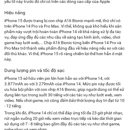
yếu tố này trước đó chỉ có trên các dòng cao cấp của Apple.
Hiệu năng
iPhone 15 được trang bị con chip A16 Bionic mạnh mẽ, thứ chỉ có
trên iPhone 14 Pro và Pro Max. Vì thế, không quá khó hiểu khi sản
phẩm này vượt trội hoàn toàn iPhone 14 về khả năng xử lý đa tác
vụ, đáp ứng đầy đủ các nhu cầu về sáng tạo hình ảnh, video, chơi
game hay lướt web,... Chip A16 Bionic từng biến iPhone 14 Pro và
Pro Max trở thành siêu phẩm đứng đầu về hiệu năng nếu so với các
đối thủ khác. Vì thế, iPhone 15 rõ ràng chiếm lợi thế hơn hẳn ở mặt
này.
Dung lượng pin và tốc độ sạc
iPhone 15 sở hữu viên pin lớn hơn hẳn so với iPhone 14, với
3.877mAh so với 3.279mAh của iPhone 14. Mức pin này được tối
ưu hóa bội phần với con chip A16 Bionic, giúp người dùng có thể sử
dụng liên tục trong suốt 30 tiếng với các tác vụ như lướt web, xem
video. Nếu chơi game, nó cũng
đảm bảo
thời lượng duy trì đạt từ 10
- 12 tiếng.
Trong khi đó, iPhone 14 chỉ có thể đáp ứng tối đa 23 giờ phát nhạc,
rút ngắn xuống 20 giờ nếu xem video trực tiếp và kéo dài thời gian
sử dụng cỡ 7 - 8 tiếng bao gồm đầy đủ các tác vụ như chơi game,
nghe nhạc và xem phim.