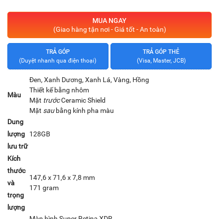
MUA NGAY
(Giao hàng tận nơi - Giá tốt - An toàn)
TRẢ GÓP
TRẢ GÓP THẺ
(Duyệt nhanh qua điện thoại)
(Visa, Master, JCB)
Đen, Xanh Dương, Xanh Lá, Vàng, Hồng
Thiết kế bằng nhôm
Màu
Mặt
trước
Ceramic Shield
Mặt
sau
bằng kính pha màu
Dung
lượng
128GB
lưu trữ
Kích
thước
147,6 x 71,6 x 7,8 mm
và
171 gram
trọng
lượng
Màn hình Super Retina XDR