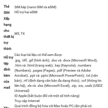
Thẻ
SIM kép (nano-SIM và eSIM)
Hỗ trợ hai eSIM
SIM
Xếp
hạng
cho
M3, T4
thiết bị
trợ
thính
Các loại tài liệu có thể xem được
Hỗ trợ
.jpg, .tiff, .gif (hình ảnh); .doc và .docx (Microsoft Word);
tệp
.htm và .html (trang web); .key (Keynote); .numbers
đính
(Numbers); .pages (Pages); .pdf (Preview và Adobe
kèm
Acrobat); .ppt và .pptx (Microsoft PowerPoint); .txt (văn
bản); .rtf (định dạng văn bản đa dạng thức); .vcf (thông tin
của
liên hệ); .xls và .xlsx (Microsoft Excel); .zip; .ics; .usdz (USDZ
mail
Universal)
ID Apple (bắt buộc đối với một số tính năng)
Truy cập Internet
Quá trình đồng bộ hóa với Mac hoặc PC cần phải có: