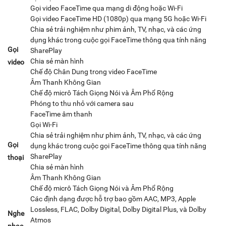
Gọi video FaceTime qua mạng di động hoặc Wi‑Fi
Gọi video FaceTime HD (1080p) qua mạng 5G hoặc Wi-Fi
Chia sẻ trải nghiệm như phim ảnh, TV, nhạc, và các ứng
dụng khác trong cuộc gọi FaceTime thông qua tính năng
Gọi
SharePlay
Chia sẻ màn hình
video
Chế độ Chân Dung trong video FaceTime
Âm Thanh Không Gian
Chế độ micrô Tách Giọng Nói và Âm Phổ Rộng
Phóng to thu nhỏ với camera sau
FaceTime âm thanh
Gọi Wi‑Fi
Chia sẻ trải nghiệm như phim ảnh, TV, nhạc, và các ứng
Gọi
dụng khác trong cuộc gọi FaceTime thông qua tính năng
SharePlay
thoại
Chia sẻ màn hình
Âm Thanh Không Gian
Chế độ micrô Tách Giọng Nói và Âm Phổ Rộng
Các định dạng được hỗ trợ bao gồm AAC, MP3, Apple
Lossless, FLAC, Dolby Digital, Dolby Digital Plus, và Dolby
Nghe
Atmos