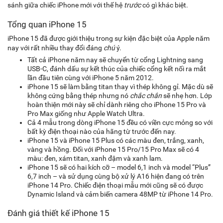
sánh giữa chiếc iPhone mới với thế hệ
trước
có gì khác biệt.
Tổng quan iPhone 15
iPhone 15 đã được giới thiệu trong sự kiện đặc biệt của Apple năm
nay với rất nhiều thay đổi đáng
chú
ý.
Tất cả iPhone năm nay sẽ chuyển từ cổng Lightning sang
USB-C, đánh dấu sự kết thúc của chiếc cổng kết nối ra mắt
lần đầu tiên cùng với iPhone 5 năm 2012.
iPhone 15 sẽ làm bằng titan thay vì thép không gỉ. Mặc dù sẽ
không cứng bằng thép nhưng nó
chắc chắn
sẽ nhẹ hơn. Lớp
hoàn thiện mới này sẽ chỉ dành riêng cho iPhone 15 Pro và
Pro Max giống như Apple Watch Ultra.
Cả 4 mẫu trong dòng iPhone 15 đều có viền cực mỏng so với
bất kỳ điện thoại nào của hãng từ trước đến nay.
iPhone 15 và iPhone 15 Plus có các màu đen, trắng, xanh,
vàng và hồng. Đối với iPhone 15 Pro/15 Pro Max sẽ có 4
màu: đen, xám titan, xanh đậm và xanh lam.
iPhone 15 sẽ có hai kích cỡ – model 6,1 inch và model “Plus”
6,7 inch – và sử dụng cùng bộ xử lý A16 hiện đang có trên
iPhone 14 Pro. Chiếc điện thoại mẫu mới cũng sẽ có được
Dynamic Island và cảm biến camera 48MP từ iPhone 14 Pro.
Đánh giá thiết kế iPhone 15