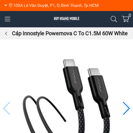
100A Lê Văn Duyệt, P1, Q.Bình Thạnh, Tp.HCM
0
Cáp Innostyle Powernova C To C1.5M 60W White