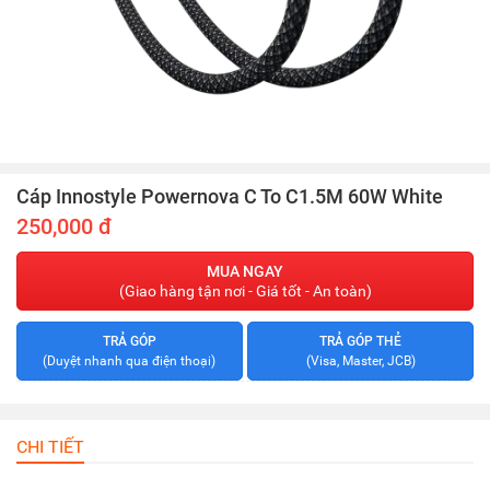
Cáp Innostyle Powernova C To C1.5M 60W White
250,000 đ
MUA NGAY
(Giao hàng tận nơi - Giá tốt - An toàn)
TRẢ GÓP
TRẢ GÓP THẺ
(Duyệt nhanh qua điện thoại)
(Visa, Master, JCB)
CHI TIẾT